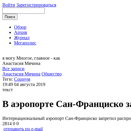
Войти
Зарегистрироваться
Обзор
Архив
Журнал
Мегаполис
я могу
Многое, главное - как
Анастасия
Мячина
Все записи
Анастасия Мячина
Общество
Теги:
Социум
19:49
04 августа 2019
текст
В аэропорте Сан-Франциско з
Интернациональный аэропорт Сан-Франциско запретил распрос
2814
0
0
отправить по e-mail