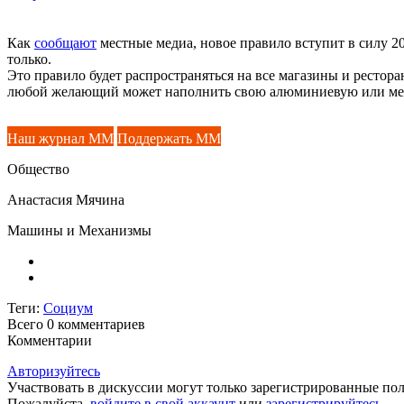
Как
сообщают
местные медиа, новое правило вступит в силу 20
только.
Это правило будет распространяться на все магазины и рестор
любой желающий может наполнить свою алюминиевую или мет
Наш журнал ММ
Поддержать ММ
Общество
Анастасия Мячина
Машины и Механизмы
Теги:
Социум
Всего 0
комментариев
Комментарии
Авторизуйтесь
Участвовать в дискуссии могут только зарегистрированные пол
Пожалуйста,
войдите в свой аккаунт
или
зарегистрируйтесь
.