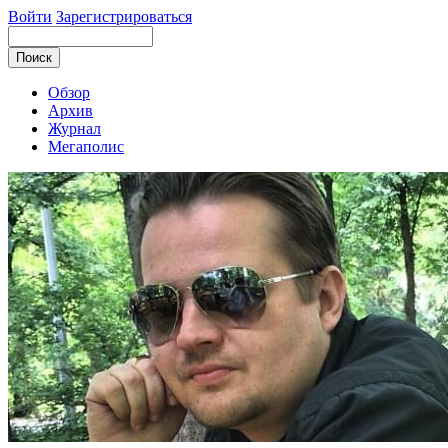
Войти
Зарегистрироваться
Обзор
Архив
Журнал
Мегаполис