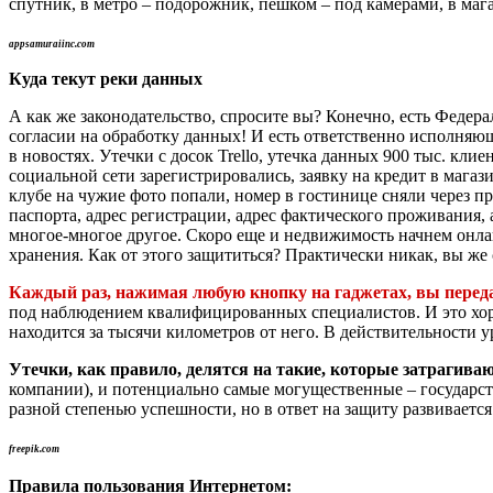
спутник, в метро – подорожник, пешком – под камерами, в мага
appsamuraiinc.com
Куда текут реки данных
А как же законодательство, спросите вы? Конечно, есть Федер
согласии на обработку данных! И есть ответственно исполняющ
в новостях. Утечки с досок Trello, утечка данных 900 тыс. кли
социальной сети зарегистрировались, заявку на кредит в магаз
клубе на чужие фото попали, номер в гостинице сняли через при
паспорта, адрес регистрации, адрес фактического проживания,
многое-многое другое. Скоро еще и недвижимость начнем онлайн
хранения. Как от этого защититься? Практически никак, вы же
Каждый раз, нажимая любую кнопку на гаджетах, вы переда
под наблюдением квалифицированных специалистов. И это хоро
находится за тысячи километров от него. В действительности у
Утечки, как правило, делятся на такие, которые затрагиваю
компании), и потенциально самые могущественные – государств
разной степенью успешности, но в ответ на защиту развивается 
freepik.com
Правила пользования Интернетом: