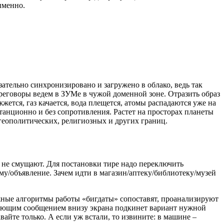
именно.
зательно синхронизировано и загружено в облако, ведь так
еговоры ведем в ЗУМе в чужой доменной зоне. Отразить образ
жется, газ качается, вода плещется, атомы распадаются уже на
танционно и без сопротивления. Растет на просторах планеты
геополитических, религиозных и других границ.
 не смущают. Для постановки тире надо переключить
аму/объявление. Зачем идти в магазин/аптеку/библиотеку/музей
Нужные алгоритмы работы «бигдаты» сопоставят, проанализируют
лывающим сообщением внизу экрана подкинет вариант нужной
вайте только. А если уж встали, то извините: в машине –