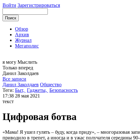
Войти
Зарегистрироваться
Обзор
Архив
Журнал
Мегаполис
я могу
Мыслить
Только вперед
Данил
Заколдаев
Все записи
Данил Заколдаев
Общество
Теги:
Быт,
Гаджеты,
Безопасность
17:38
28 мая 2021
текст
Цифровая ботва
«Мама! Я ушел гулять – буду, когда приду», – многоразовая з
приводило в трепет, а иногда и в ужас получателя середины 90