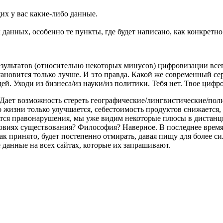
х у вас какие-либо данные.
х данных, особенно те пункты, где будет написано, как конкрет
ультатов (относительно некоторых минусов) цифровизации всего
тановится только лучше. И это правда. Какой же современный се
дей. Уходи из бизнеса/из науки/из политики. Тебя нет. Твое циф
Дает возможность стереть географические/лингвистические/пол
во жизни только улучшается, себестоимость продуктов снижается
тся правонарушения, мы уже видим некоторые плюсы в дистанци
ловиях существования? Философия? Наверное. В последнее время 
к принято, будет постепенно отмирать, давая пищу для более си
е данные на всех сайтах, которые их запрашивают.