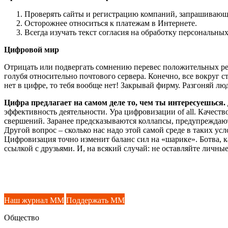
Проверять сайты и регистрацию компаний, запрашивающи
Осторожнее относиться к платежам в Интернете.
Всегда изучать текст согласия на обработку персональны
Цифровой мир
Отрицать или подвергать сомнению перевес положительных рез
голубя относительно почтового сервера. Конечно, все вокруг с
нет в цифре, то тебя вообще нет! Закрывай фирму. Разгоняй лю
Цифра предлагает на самом деле то, чем ты интересуешься.
эффективность деятельности. Ура цифровизации of all. Качест
свершений. Заранее предсказываются коллапсы, предупреждаю
Другой вопрос – сколько нас надо этой самой среде в таких ус
Цифровизация точно изменит баланс сил на «шарике». Ботва, ка
ссылкой с друзьями. И, на всякий случай: не оставляйте личны
Наш журнал ММ
Поддержать ММ
Общество