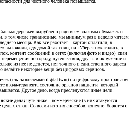
езопасности для честного человека повышается.
 Сколько деревьев вырублено ради всем знакомых бумажек о
ки, в том числе грандиозные, мы минимум раз в неделю читаем
леднего месяца. Как все работает – картой оплатили, в
ео выложили, еду домой заказали, на «Убере» покатались, в
упок, контент сообщений в сетях (включая фото и видео), скан
, перемещения по городу, путешествия, друзья и окружение и
льше из нее не денется, нет точного и единственного адреса
то делайте некоторые вещи без цифровых сервисов.
чек (так называемый digital twin) по цифровому пространству
е врача-терапевта состояние органов пациента, который
овышается. Другое дело, когда преследуются иные цели.
нские дела;
чуть ниже – коммерческие (в них атакуются
целых стран. Со всеми из этих способов, конечно, борются с