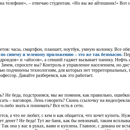
на телефоне», – отвечаю студентам. «Но вы же айтишник!» Вот 
тов: часы, смартфон, планшет, ноутбук, умную колонку. Все обя
по синему и зеленому приложению – это же так безопасно.
Пер
дроидов» и «айосов», а севший гаджет вызывает панику. Нефть ж
Зачем, спросите вы? Контроль и управление населением, но дис
тью подчинены технологиям, для которых нет территориальных, 
фессор. Давайте разберемся, как это работает.
? Не беда, подстроимся, мы же помним, как правильно, ошибки
исать – наговори. Лень говорить? Скинь ссылочку на видео/рекл
то-либо знать и понимать? Все есть в сети.
тся, а что не любит, с кем и как общается, что хочет купить. 
 Нет денег? Не беда! Тут же банк, как бы невзначай, таким всп
к она у вас в руках, вами и куплена. Главное, с дивана не вста