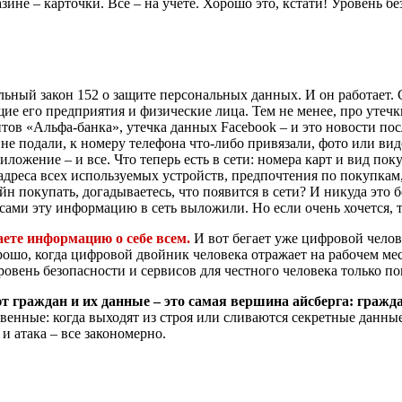
зине – карточки. Все – на учете. Хорошо это, кстати! Уровень б
альный закон 152 о защите персональных данных. И он работает.
ие его предприятия и физические лица. Тем не менее, про утеч
ентов «Альфа-банка», утечка данных Facebook – и это новости пос
ине подали, к номеру телефона что-либо привязали, фото или вид
ложение – и все. Что теперь есть в сети: номера карт и вид пок
 адреса всех используемых устройств, предпочтения по покупкам
 покупать, догадываетесь, что появится в сети? И никуда это бо
 сами эту информацию в сеть выложили. Но если очень хочется, 
ете информацию о себе всем.
И вот бегает уже цифровой челове
шо, когда цифровой двойник человека отражает на рабочем мест
ровень безопасности и сервисов для честного человека только п
т граждан и их данные – это самая вершина айсберга: гражда
енные: когда выходят из строя или сливаются секретные данные 
и атака – все закономерно.