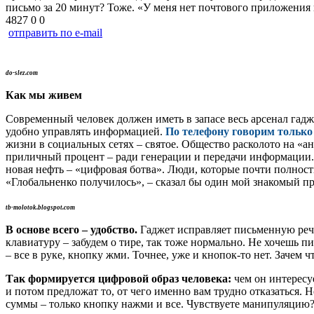
письмо за 20 минут? Тоже. «У меня нет почтового приложения 
4827
0
0
отправить по e-mail
do-slez.com
Как мы живем
Современный человек должен иметь в запасе весь арсенал гадже
удобно управлять информацией.
По телефону говорим только 
жизни в социальных сетях – святое. Общество расколото на «ан
приличный процент – ради генерации и передачи информации. 
новая нефть – «цифровая ботва». Люди, которые почти полнос
«Глобальненко получилось», – сказал бы один мой знакомый про
tb-molotok.blogspot.com
В основе всего – удобство.
Гаджет исправляет письменную речь
клавиатуру – забудем о тире, так тоже нормально. Не хочешь п
– все в руке, кнопку жми. Точнее, уже и кнопок-то нет. Зачем ч
Так формируется цифровой образ человека:
чем он интересуе
и потом предложат то, от чего именно вам трудно отказаться.
суммы – только кнопку нажми и все. Чувствуете манипуляцию? Та