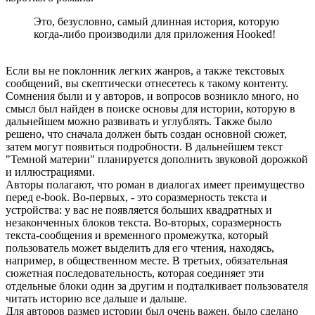
Это, безусловно, самый длинная история, которую
когда-либо производили для приложения Hooked!
Если вы не поклонник легких жанров, а также текстовых
сообщений, вы скептически отнесетесь к такому контенту.
Сомнения были и у авторов, и вопросов возникло много, но
смысл был найден в поиске основы для истории, которую в
дальнейшем можно развивать и углублять. Также было
решено, что сначала должен быть создан основной сюжет,
затем могут появиться подробности. В дальнейшем текст
"Темной материи" планируется дополнить звуковой дорожкой
и иллюстрациями.
Авторы полагают, что роман в диалогах имеет преимущество
перед e-book. Во-первых, - это соразмерность текста и
устройства: у вас не появляется больших квадратных и
незаконченных блоков текста. Во-вторых, соразмерность
текста-сообщения и временного промежутка, который
пользователь может выделить для его чтения, находясь,
например, в общественном месте. В третьих, обязательная
сюжетная последовательность, которая соединяет эти
отдельные блоки один за другим и подталкивает пользователя
читать историю все дальше и дальше.
Для авторов размер истории был очень важен, было сделано