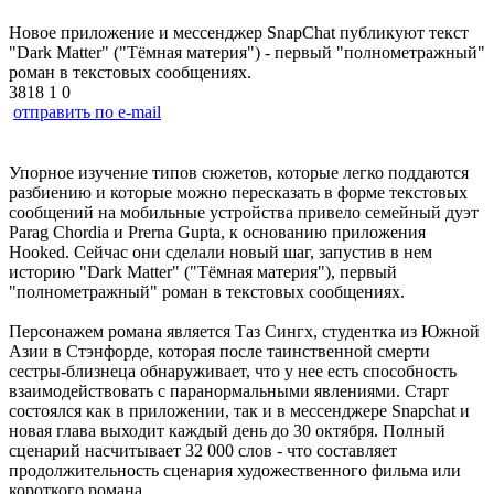
Новое приложение и мессенджер SnapChat публикуют текст
"Dark Matter" ("Тёмная материя") - первый "полнометражный"
роман в текстовых сообщениях.
3818
1
0
отправить по e-mail
Упорное изучение типов сюжетов, которые легко поддаются
разбиению и которые можно пересказать в форме текстовых
сообщений на мобильные устройства привело семейный дуэт
Parag Chordia и Prerna Gupta, к основанию приложения
Hooked. Сейчас они сделали новый шаг, запустив в нем
историю "Dark Matter" ("Тёмная материя"), первый
"полнометражный" роман в текстовых сообщениях.
Персонажем романа является Таз Сингх, студентка из Южной
Азии в Стэнфорде, которая после таинственной смерти
сестры-близнеца обнаруживает, что у нее есть способность
взаимодействовать с паранормальными явлениями. Старт
состоялся как в приложении, так и в мессенджере Snapchat и
новая глава выходит каждый день до 30 октября. Полный
сценарий насчитывает 32 000 слов - что составляет
продолжительность сценария художественного фильма или
короткого романа.