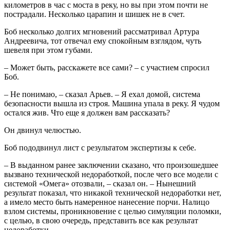
километров в час с моста в реку, но вы при этом почти не
пострадали. Несколько царапин и шишек не в счет.
Боб несколько долгих мгновений рассматривал Артура
Андреевича, тот отвечал ему спокойным взглядом, чуть
шевеля при этом губами.
– Может быть, расскажете все сами? – с участием спросил
Боб.
– Не понимаю, – сказал Арьев. – Я ехал домой, система
безопасности вышла из строя. Машина упала в реку. Я чудом
остался жив. Что еще я должен вам рассказать?
Он двинул челюстью.
Боб пододвинул лист с результатом экспертизы к себе.
– В выданном ранее заключении сказано, что произошедшее
вызвано технической недоработкой, после чего все модели с
системой «Омега» отозвали, – сказал он. – Нынешний
результат показал, что никакой технической недоработки нет,
а имело место быть намеренное нанесение порчи. Налицо
взлом системы, проникновение с целью симуляции поломки,
с целью, в свою очередь, представить все как результат
недоработки.