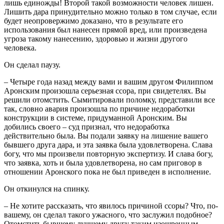
лишь единожды! Второй такой возможности человек лишен.
Лишить дара принудительно можно только в том случае, если
будет неопровержимо доказано, что в результате его
использования был нанесен прямой вред, или произведена
угроза такому нанесению, здоровью и жизни другого
человека.
Он сделал паузу.
– Четыре года назад между вами и вашим другом Филиппом
Аронским произошла серьезная ссора, при свидетелях. Вы
решили отомстить. Сымитировали поломку, представили все
так, словно авария произошла по причине недоработки
конструкции в системе, придуманной Аронским. Вы
добились своего – суд признал, что недоработка
действительно была. Вы подали заявку на лишение вашего
бывшего друга дара, и эта заявка была удовлетворена. Слава
богу, что мы произвели повторную экспертизу. И слава богу,
что заявка, хоть и была удовлетворена, но сам приговор в
отношении Аронского пока не был приведен в исполнение.
Он откинулся на спинку.
– Не хотите рассказать, что явилось причиной ссоры? Что, по-
вашему, он сделал такого ужасного, что заслужил подобное?
Отомстить бывшему лучшему другу таким изощренным