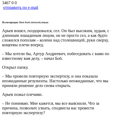
3467
0
0
отправить по e-mail
Иллюстрация: Steve Scott stevescott.com.au
Арьев вошел, поздоровался, сел. Он был высоким, худым, с
длинным лошадиным лицом, он не просто сел, а как будто
сложился пополам – колени над столешницей, руки сверху,
кощеевы плечи вперед.
– Мы хотели бы, Артур Андреевич, побеседовать с вами по
известному вам делу, – начал Боб.
Открыл папку.
– Мы провели повторную экспертизу, и она показала
неожиданные результаты. Настолько неожиданные, что мы
приняли решение дело снова открыть.
Арьев пожал плечами.
– Не понимаю. Мне кажется, мы все выяснили. Что за
причина, позвольте узнать, сподвигла вас провести
повторную экспертизу?