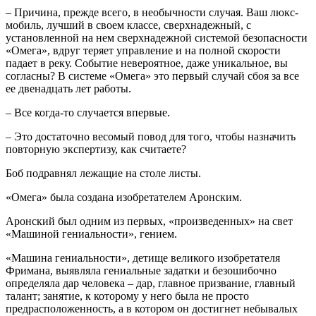
– Причина, прежде всего, в необычности случая. Ваш люкс-
мобиль, лучший в своем классе, сверхнадежный, с
установленной на нем сверхнадежной системой безопасности
«Омега», вдруг теряет управление и на полной скорости
падает в реку. Событие невероятное, даже уникальное, вы
согласны? В системе «Омега» это первый случай сбоя за все
ее двенадцать лет работы.
– Все когда-то случается впервые.
– Это достаточно весомый повод для того, чтобы назначить
повторную экспертизу, как считаете?
Боб подравнял лежащие на столе листы.
«Омега» была создана изобретателем Аронским.
Аронский был одним из первых, «произведенных» на свет
«Машиной гениальности», гением.
«Машина гениальности», детище великого изобретателя
Фримана, выявляла гениальные задатки и безошибочно
определяла дар человека – дар, главное призвание, главный
талант; занятие, к которому у него была не просто
предрасположенность, а в котором он достигнет небывалых