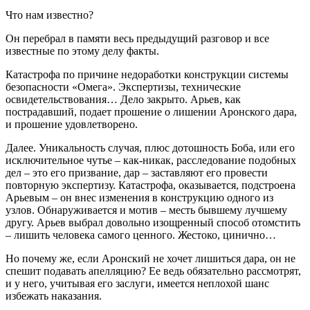
Что нам известно?
Он перебрал в памяти весь предыдущий разговор и все
известные по этому делу факты.
Катастрофа по причине недоработки конструкции системы
безопасности «Омега». Экспертизы, технические
освидетельствования… Дело закрыто. Арьев, как
пострадавший, подает прошение о лишении Аронского дара,
и прошение удовлетворено.
Далее. Уникальность случая, плюс дотошность Боба, или его
исключительное чутье – как-никак, расследование подобных
дел – это его призвание, дар – заставляют его провести
повторную экспертизу. Катастрофа, оказывается, подстроена
Арьевым – он внес изменения в конструкцию одного из
узлов. Обнаруживается и мотив – месть бывшему лучшему
другу. Арьев выбрал довольно изощренный способ отомстить
– лишить человека самого ценного. Жестоко, цинично…
Но почему же, если Аронский не хочет лишиться дара, он не
спешит подавать апелляцию? Ее ведь обязательно рассмотрят,
и у него, учитывая его заслуги, имеется неплохой шанс
избежать наказания.