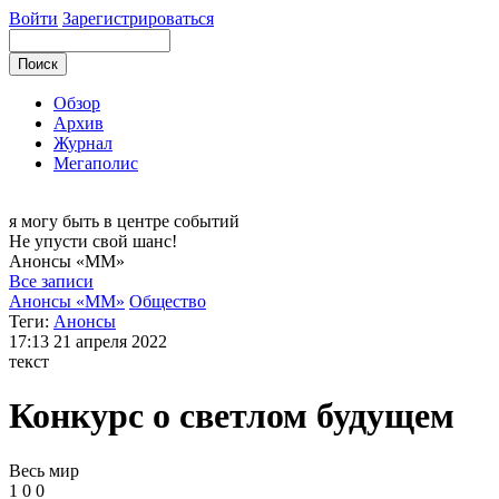
Войти
Зарегистрироваться
Обзор
Архив
Журнал
Мегаполис
я могу
быть в центре событий
Не упусти свой шанс!
Анонсы
«ММ»
Все записи
Анонсы «ММ»
Общество
Теги:
Анонсы
17:13
21 апреля 2022
текст
Конкурс о светлом будущем
Весь мир
1
0
0