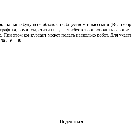
д на наше будущее» объявлен Обществом талассемии (Великобри
рафика, комиксы, стихи и т. д. –­ требуется сопроводить лакони
е. При этом конкурсант может подать несколько работ. Для учас
за 3-е – 30.
Поделиться