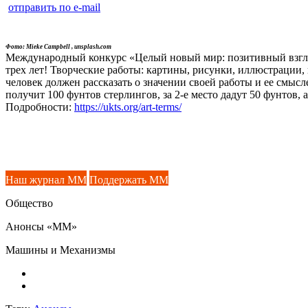
отправить по e-mail
Фото: Mieke Campbell , unsplash.com
Международный конкурс «Целый новый мир: позитивный взгля
трех лет! Творческие работы: картины, рисунки, иллюстрации, г
человек должен рассказать о значении своей работы и ее смысл
получит 100 фунтов стерлингов, за 2-е место дадут 50 фунтов, а 
Подробности:
https://ukts.org/art-terms/
Наш журнал ММ
Поддержать ММ
Общество
Анонсы «ММ»
Машины и Механизмы