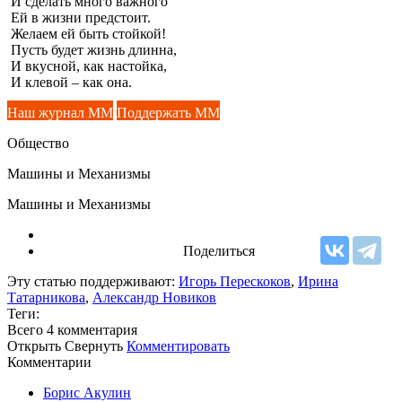
И сделать много важного
Ей в жизни предстоит.
Желаем ей быть стойкой!
Пусть будет жизнь длинна,
И вкусной, как настойка,
И клевой – как она.
Наш журнал ММ
Поддержать ММ
Общество
Машины и Механизмы
Машины и Механизмы
Поделиться
Эту статью поддерживают:
Игорь Перескоков
,
Ирина
Татарникова
,
Александр Новиков
Теги:
Всего 4
комментария
Открыть
Свернуть
Комментировать
Комментарии
Борис Акулин