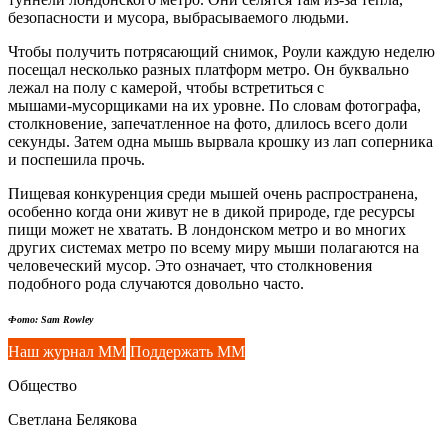
безопасности и мусора, выбрасываемого людьми.
Чтобы получить потрясающий снимок, Роули каждую неделю
посещал несколько разных платформ метро. Он ​​буквально
лежал на полу с камерой, чтобы встретиться с
мышами-мусорщиками
на их уровне. По словам фотографа,
столкновение, запечатленное на фото, длилось всего доли
секунды. Затем одна мышь вырвала крошку из лап соперника
и поспешила прочь.
Пищевая конкуренция среди мышей очень распространена,
особенно когда они живут не в дикой природе, где ресурсы
пищи может не хватать. В лондонском метро и во многих
других системах метро по всему миру мыши полагаются на
человеческий мусор. Это означает, что столкновения
подобного рода случаются довольно часто.
Фото: Sam Rowley
Наш журнал ММ
Поддержать ММ
Общество
Светлана Белякова