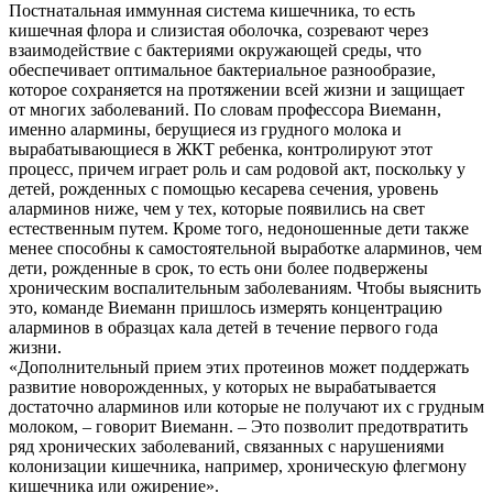
Постнатальная иммунная система кишечника, то есть
кишечная флора и слизистая оболочка, созревают через
взаимодействие с бактериями окружающей среды, что
обеспечивает оптимальное бактериальное разнообразие,
которое сохраняется на протяжении всей жизни и защищает
от многих заболеваний. По словам профессора Виеманн,
именно алармины, берущиеся из грудного молока и
вырабатывающиеся в ЖКТ ребенка, контролируют этот
процесс, причем играет роль и сам родовой акт, поскольку у
детей, рожденных с помощью кесарева сечения, уровень
аларминов ниже, чем у тех, которые появились на свет
естественным путем. Кроме того, недоношенные дети также
менее способны к самостоятельной выработке аларминов, чем
дети, рожденные в срок, то есть они более подвержены
хроническим воспалительным заболеваниям. Чтобы выяснить
это, команде Виеманн пришлось измерять концентрацию
аларминов в образцах кала детей в течение первого года
жизни.
«Дополнительный прием этих протеинов может поддержать
развитие новорожденных, у которых не вырабатывается
достаточно аларминов или которые не получают их с грудным
молоком, – говорит Виеманн. – Это позволит предотвратить
ряд хронических заболеваний, связанных с нарушениями
колонизации кишечника, например, хроническую флегмону
кишечника или ожирение».