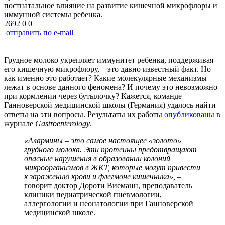
постнатальное влияние на развитие кишечной микрофлоры и
иммунной системы ребенка.
2692
0
0
отправить по e-mail
Грудное молоко укрепляет иммунитет ребенка, поддерживая
его кишечную микрофлору, – это давно известный факт. Но
как именно это работает? Какие молекулярные механизмы
лежат в основе данного феномена? И почему это невозможно
при кормлении через бутылочку? Кажется, команде
Ганноверской медицинской школы (Германия) удалось найти
ответы на эти вопросы. Результаты их работы
опубликованы
в
журнале
Gastroenterology
.
«Алармины – это самое настоящее «золото»
грудного молока. Эти протеины предотвращают
опасные нарушения в образовании колоний
микроорганизмов в ЖКТ, которые могут привести
к заражению крови и флегмоне кишечника»,
–
говорит доктор Дороти Виеманн, преподаватель
клиники педиатрической пневмологии,
аллергологии и неонатологии при Ганноверской
медицинской школе.