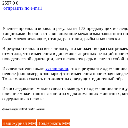
2557
0
0
отправить по e-mail
Ученые проанализировали результаты 173 предыдущих исследов
хищниками. Были взяты во внимание механизмы защитного пов
были млекопитающие, птицы, рептилии, рыбы и моллюски.
В результате анализа выяснилось, что множество рассматрива
отметили, что изменения в динамике защитных реакций происхо
поведенческой адаптации, что в свою очередь влечет за собой
Исследователи также
установили
, что в результате одомашнив
неволе (например, в зоопарке) эти изменения происходят медл
То же можно сказать и о животных, ведущих одиночный образ
Из исследования можно сделать вывод, что одомашнивание и у
влияние может плохо закончиться для домашних животных, кот
содержания в неволе.
фото: Unsplash/CC0 Public Domain
Наш журнал ММ
Поддержать ММ