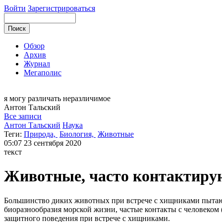
Войти
Зарегистрироваться
Обзор
Архив
Журнал
Мегаполис
я могу
различать неразличимое
Антон
Тальский
Все записи
Антон Тальский
Наука
Теги:
Природа,
Биология,
Животные
05:07
23 сентября 2020
текст
Животные, часто контактирую
Большинство диких животных при встрече с хищниками пытаютс
биоразнообразия морской жизни, частые контакты с человеком
защитного поведения при встрече с хищниками.