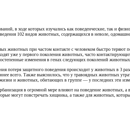
аний, в ходе которых изучались как поведенческие, так и физи
едения 102 видов животных, содержащихся в неволе, одомашне
емых животных при частом контакте с человеком быстро теряют 
дят уже у первого поколения животных, часто контактирующих с
 постепенные изменения в генах следующих поколений животных, 
ания потеря защитного поведения происходит у животных в 3 раз
еннее всего. Также выяснилось, что у травоядных животных утр
 жизни и животных, обитающих в группе — у последних эти изм
рбанизация в огромной мере влияют на поведение животных, а 
орые могут повстречать хищника, а также для животных, котор