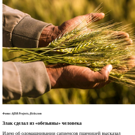
Фото: AfDB Projects, flickr.com
Злак сделал из «обезьяны» человека
Идею об одомашнивании сапиенсов пшеницей высказал