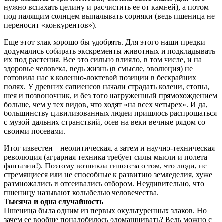
нужно вспахать целину и расчистить ее от камней), а потом
под палящим солнцем выпалывать сорняки (ведь пшеница не
переносит «конкурентов»).
Еще этот злак хорошо бы удобрять. Для этого наши предки
додумались собирать экскременты животных и подкладывать
их под растения. Все это сильно влияло, в том числе, и на
здоровье человека, ведь жизнь (в смысле, эволюция) не
готовила нас к коленно-локтевой позиции в бескрайних
полях. У древних сапиенсов начали страдать колени, стопы,
шея и позвоночник, и без того нагруженный прямохождением
больше, чем у тех видов, что ходят «на всех четырех». И да,
большинству цивилизованных людей пришлось распрощаться
с музой дальних странствий, осев на веки вечные рядом со
своими посевами.
Итог известен – неолитическая, а затем и научно-техническая
революция (аграрная техника требует силы мысли и полета
фантазии!). Поэтому возникла гипотеза о том, что люди, не
стремящиеся или не способные к развитию земледелия, хуже
размножались и отсеивались отбором. Неудивительно, что
пшеницу называют колыбелью человечества.
Тысяча и одна случайность
Пшеница была одним из первых окультуренных злаков. Но
зачем ее вообще понадобилось одомашнивать? Ведь можно с