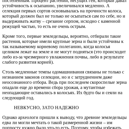
постепенным. Процент растений, несущих ген, который давал
устойчивость к осыпанию, увеличивался медленно. А
селекция первых сортов основывалась на прочности колоса,
который должен был не только не осыпаться сам по себе, но и
выдерживать жатву – срезание серпом, исходно с каменной
режущей частью, то есть не очень острым.
Кроме того, первые земледельцы, вероятно, отбирали такие
растения, которые имели крупные зерна и были устойчивы к
так называемому корневому полеганию, когда колосья
целиком лежат на земле и не могут подняться (это происходит
либо из-за чрезмерного увлажнения почвы, либо в результате
слабого развития корней).
Столь медленные темпы одомашнивания связаны не только с
незнанием законов селекции, но и с затруднением даже
неосознанного отбора. Ведь при последнем скороспелые зерна
опадали еще до времени сбора урожая, а мутантные
неопадающие оставались в колосьях. Их будто бы и сеяли на
следующий год.
НЕВКУСНО, ЗАТО НАДЕЖНО
Однако археологи пришли к выводу, что древние земледельцы
едва ли могли мечтать о такой размеренной жизни – им
попросту нужно было что-то есть. Поэтому, чтобы избежать