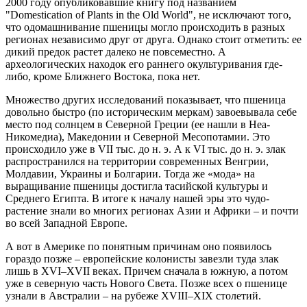
2000 году опубликовавшие книгу под названием
"Domestication of Plants in the Old World", не исключают того,
что одомашнивание пшеницы могло происходить в разных
регионах независимо друг от друга. Однако стоит отметить: ее
дикий предок растет далеко не повсеместно. А
археологических находок его раннего окультуривания где-
либо, кроме Ближнего Востока, пока нет.
Множество других исследований показывает, что пшеница
довольно быстро (по историческим меркам) завоевывала себе
место под солнцем в Северной Греции (ее нашли в Неа-
Никомедиа), Македонии и Северной Месопотамии. Это
происходило уже в VII тыс. до н. э. А к VI тыс. до н. э. злак
распространился на территории современных Венгрии,
Молдавии, Украины и Болгарии. Тогда же «мода» на
выращивание пшеницы достигла тасийской культуры и
Среднего Египта. В итоге к началу нашей эры это чудо-
растение знали во многих регионах Азии и Африки – и почти
во всей Западной Европе.
А вот в Америке по понятным причинам оно появилось
гораздо позже – европейские колонисты завезли туда злак
лишь в XVI–XVII веках. Причем сначала в южную, а потом
уже в северную часть Нового Света. Позже всех о пшенице
узнали в Австралии – на рубеже XVIII–XIX столетий.