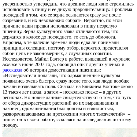
уверенностью утверждать, что древние люди явно стремились
использовать в пищу и ее дикую прародительницу. Проблема
последней в том, что ее зерна осыпаются сразу же после
созревания, и их невозможно собрать. Вероятно, по этой
причине наши предки использовали в пищу незрелую
пшеницу. Зерна культурного злака отличаются тем, что
держатся в колосе до последнего, то есть до обмолота.
Впрочем, в те далекие времена люди едва ли понимали
принципы селекции, поэтому отбор, вероятно, представлял
собой цепь не закономерных, а случайных событий.
Исследователь Майкл Балтер в работе, вышедшей в журнале
Science
в июне 2007 года, обобщил опыт других ученых и
рассказал
об истории доместикации пшеницы:
«Исследователи полагали, что одомашненные культуры
появились очень быстро, сразу после того, как люди вообще
начали возделывать поля. Сначала на Ближнем Востоке около
13 тысяч лет назад, а затем – несколько позже – в других
регионах. Но новые данные свидетельствуют о том, что путь
от сбора дикорастущих растений до их выращивания и,
наконец, одомашнивания был долгим и извилистым,
разворачивающимся на протяжении многих тысячелетий», –
пишет он в своей работе, ссылаясь на исследования по этому
поводу.