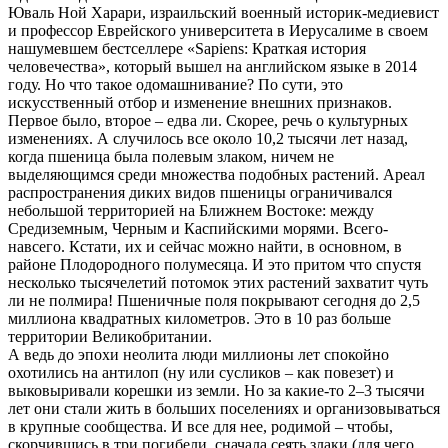
Юваль Ной Харари, израильский военный историк-медиевист
и профессор Еврейского университета в Иерусалиме в своем
нашумевшем бестселлере «Sapiens: Краткая история
человечества», который вышел на английском языке в 2014
году. Но что такое одомашнивание? По сути, это
искусственный отбор и изменение внешних признаков.
Первое было, второе – едва ли. Скорее, речь о культурных
изменениях. А случилось все около 10,2 тысячи лет назад,
когда пшеница была полевым злаком, ничем не
выделяющимся среди множества подобных растений. Ареал
распространения диких видов пшеницы ограничивался
небольшой территорией на Ближнем Востоке: между
Средиземным, Черным и Каспийскими морями. Всего-
навсего. Кстати, их и сейчас можно найти, в основном, в
районе Плодородного полумесяца. И это притом что спустя
несколько тысячелетий потомок этих растений захватит чуть
ли не полмира! Пшеничные поля покрывают сегодня до 2,5
миллиона квадратных километров. Это в 10 раз больше
территории Великобритании.
А ведь до эпохи неолита люди миллионы лет спокойно
охотились на антилоп (ну или сусликов – как повезет) и
выковыривали корешки из земли. Но за какие-то 2–3 тысячи
лет они стали жить в больших поселениях и организовываться
в крупные сообщества. И все для нее, родимой – чтобы,
скорчившись в три погибели, сначала сеять злаки (для чего