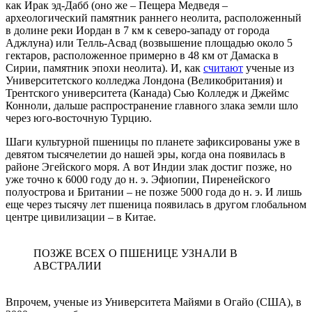
как Ирак эд-Дабб (оно же – Пещера Медведя –
археологический памятник раннего неолита, расположенный
в долине реки Иордан в 7 км к северо-западу от города
Аджлуна) или Телль-Асвад (возвышение площадью около 5
гектаров, расположенное примерно в 48 км от Дамаска в
Сирии, памятник эпохи неолита). И, как
считают
ученые из
Университетского колледжа Лондона (Великобритания) и
Трентского университета (Канада) Сью Колледж и Джеймс
Конноли, дальше распространение главного злака земли шло
через юго-восточную Турцию.
Шаги культурной пшеницы по планете зафиксированы уже в
девятом тысячелетии до нашей эры, когда она появилась в
районе Эгейского моря. А вот Индии злак достиг позже, но
уже точно к 6000 году до н. э. Эфиопии, Пиренейского
полуострова и Британии – не позже 5000 года до н. э. И лишь
еще через тысячу лет пшеница появилась в другом глобальном
центре цивилизации – в Китае.
ПОЗЖЕ ВСЕХ О ПШЕНИЦЕ УЗНАЛИ В
АВСТРАЛИИ
Впрочем, ученые из Университета Майями в Огайо (США), в