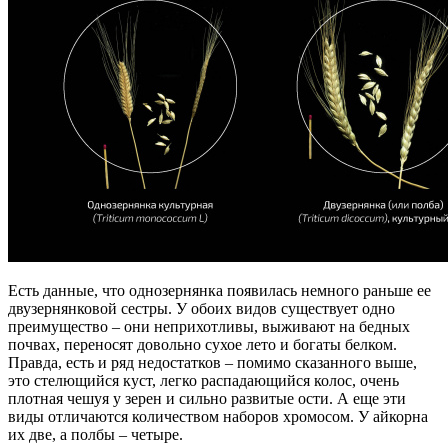
Есть данные, что однозернянка появилась немного раньше ее
двузернянковой сестры. У обоих видов существует одно
преимущество – они неприхотливы, выживают на бедных
почвах, переносят довольно сухое лето и богаты белком.
Правда, есть и ряд недостатков – помимо сказанного выше,
это стелющийся куст, легко распадающийся колос, очень
плотная чешуя у зерен и сильно развитые ости. А еще эти
виды отличаются количеством наборов хромосом. У айкорна
их две, а полбы – четыре.