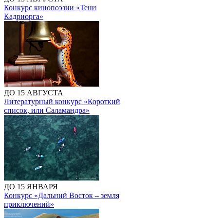
Конкурс кинопоэзии «Тени
Кадриорга»
ДО 15 АВГУСТА
Литературный конкурс «Короткий
список, или Саламандра»
ДО 15 ЯНВАРЯ
Конкурс «Дальний Восток – земля
приключений»