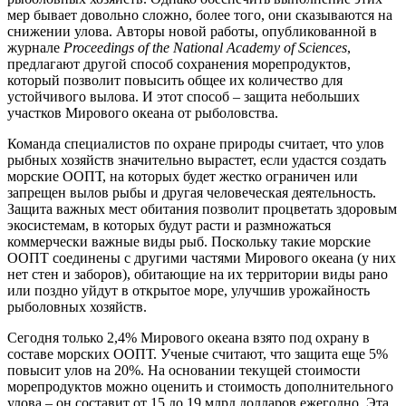
мер бывает довольно сложно, более того, они сказываются на
снижении улова. Авторы новой работы, опубликованной в
журнале
Proceedings
of
the
National
Academy
of
Sciences
,
предлагают другой способ сохранения морепродуктов,
который позволит повысить общее их количество для
устойчивого вылова. И этот способ – защита небольших
участков Мирового океана от рыболовства.
Команда специалистов по охране природы считает, что улов
рыбных хозяйств значительно вырастет, если удастся создать
морские ООПТ, на которых будет жестко ограничен или
запрещен вылов рыбы и другая человеческая деятельность.
Защита важных мест обитания позволит процветать здоровым
экосистемам, в которых будут расти и размножаться
коммерчески важные виды рыб. Поскольку такие морские
ООПТ соединены с другими частями Мирового океана (у них
нет стен и заборов), обитающие на их территории виды рано
или поздно уйдут в открытое море, улучшив урожайность
рыболовных хозяйств.
Сегодня только 2,4% Мирового океана взято под охрану в
составе морских ООПТ. Ученые считают, что защита еще 5%
повысит улов на 20%. На основании текущей стоимости
морепродуктов можно оценить и стоимость дополнительного
улова – он составит от 15 до 19 млрд долларов ежегодно. Эта