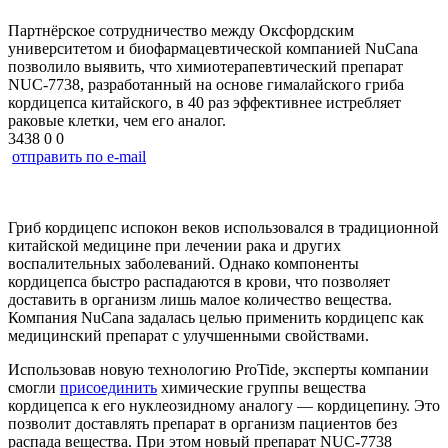
Партнёрское сотрудничество между Оксфордским
университетом и биофармацевтической компанией NuCana
позволило выявить, что химиотерапевтический препарат
NUC-7738, разработанный на основе гималайского гриба
кордицепса китайского, в 40 раз эффективнее истребляет
раковые клетки, чем его аналог.
3438
0
0
отправить по e-mail
Гриб кордицепс испокон веков использовался в традиционной
китайской медицине при лечении рака и других
воспалительных заболеваний. Однако компоненты
кордицепса быстро распадаются в крови, что позволяет
доставить в организм лишь малое количество вещества.
Компания NuCana задалась целью применить кордицепс как
медицинский препарат с улучшенными свойствами.
Использовав новую технологию ProTide, эксперты компании
смогли
присоединить
химические группы вещества
кордицепса к его нуклеозидному аналогу — кордицепину. Это
позволит доставлять препарат в организм пациентов без
распада вещества. При этом новый препарат NUC-7738