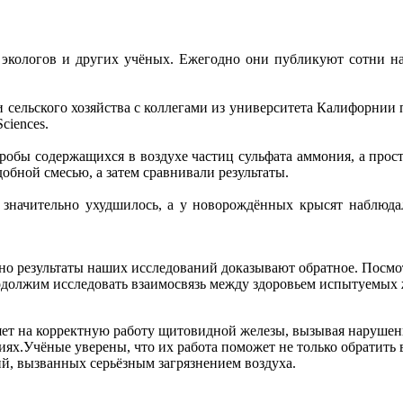
т экологов и других учёных. Ежегодно они публикуют сотни н
и сельского хозяйства с коллегами из университета Калифорнии 
ciences.
 пробы содержащихся в воздухе частиц сульфата аммония, а прос
бной смесью, а затем сравнивали результаты.
п значительно ухудшилось, а у новорождённых крысят наблюда
 но результаты наших исследований доказывают обратное. Посмо
родолжим исследовать взаимосвязь между здоровьем испытуемых
ет на корректную работу щитовидной железы, вызывая нарушени
ях.Учёные уверены, что их работа поможет не только обратить
ий, вызванных серьёзным загрязнением воздуха.