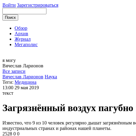
Войти
Зарегистрироваться
Обзор
Архив
Журнал
Мегаполис
я могу
Вячеслав
Ларионов
Все записи
Вячеслав Ларионов
Наука
Теги:
Медицина
13:00
29 мая 2019
текст
Загрязнённый воздух пагубно
Известно, что 9 из 10 человек регулярно дышат загрязнённым
индустриальных странах и районах нашей планеты.
2528
0
0