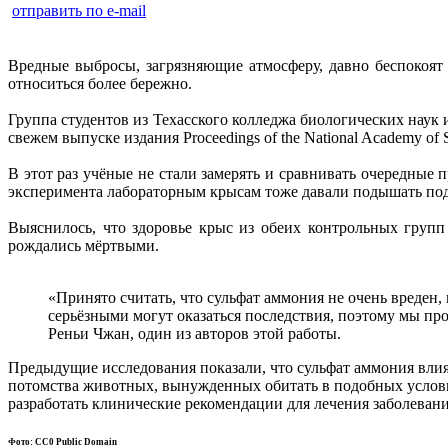
отправить по e-mail
Вредные выбросы, загрязняющие атмосферу, давно беспокоя
относиться более бережно.
Группа студентов из Техасского колледжа биологических наук 
свежем выпуске издания Proceedings of the National Academy of S
В этот раз учёные не стали замерять и сравнивать очередные
эксперимента лабораторным крысам тоже давали подышать подо
Выяснилось, что здоровье крыс из обеих контрольных груп
рождались мёртвыми.
«Принято считать, что сульфат аммония не очень вреден,
серьёзными могут оказаться последствия, поэтому мы п
Реньи Чжан, один из авторов этой работы.
Предыдущие исследования показали, что сульфат аммония влия
потомства животных, вынужденных обитать в подобных услови
разработать клинические рекомендации для лечения заболеван
Фото: CC0 Public Domain