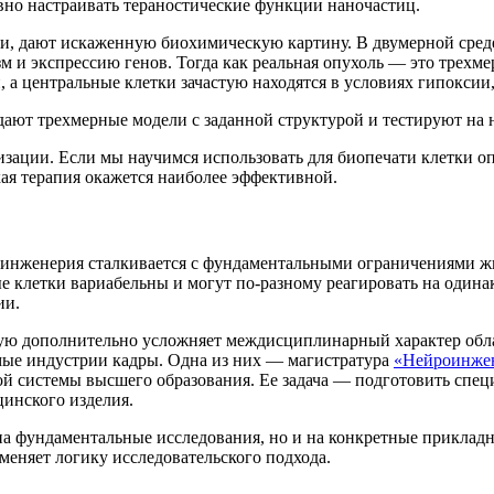
вно настраивать тераностические функции наночастиц.
, дают искаженную биохимическую картину. В двумерной среде 
 и экспрессию генов. Тогда как реальная опухоль — это трехме
, а центральные клетки зачастую находятся в условиях гипоксии
здают трехмерные модели с заданной структурой и тестируют на
ации. Если мы научимся использовать для биопечати клетки оп
ая терапия окажется наиболее эффективной.
где инженерия сталкивается с фундаментальными ограничениями 
ые клетки вариабельны и могут по-разному реагировать на один
ии.
рую дополнительно усложняет междисциплинарный характер облас
мые индустрии кадры. Одна из них — магистратура
«Нейроинжен
й системы высшего образования. Ее задача — подготовить спе
цинского изделия.
 на фундаментальные исследования, но и на конкретные приклад
меняет логику исследовательского подхода.