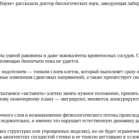
-Науке» рассказала доктор биологических наук, заведующая ла
ы ушной раковины и даже эквиваленты кровеносных сосудов. О
 помощью биопечати пока не удается.
а эндотелием — тонким слоем клеток, который выполняет сразу 
льные изменения сдвиговых напряжений, а также препятствует с
пытаемся «заставить» клетки занять нужное положение, принять
ному инженерному плану — мигрируют, меняются, конкурируют з
чного слоя и возникновение физиологического потока происход
следовательно, и именно это нарушает естественную динамику р
ших структурах или упрощенных моделях), но он будет ограниче
архитектуру сосудистой стенки и ее тонкую регуляцию в услов