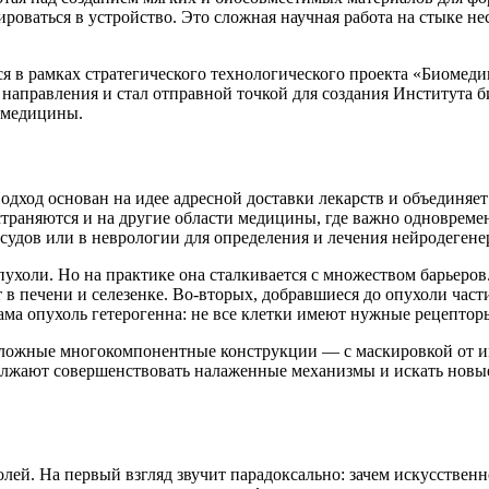
ироваться в устройство. Это сложная научная работа на стыке 
 рамках стратегического технологического проекта «Биомеди
направления и стал отправной точкой для создания Института б
 медицины.
дход основан на идее адресной доставки лекарств и объединяет
траняются и на другие области медицины, где важно одновремен
судов или в неврологии для определения и лечения нейродегене
пухоли. Но на практике она сталкивается с множеством барьеров
ет в печени и селезенке. Во-вторых, добравшиеся до опухоли ч
ама опухоль гетерогенна: не все клетки имеют нужные рецепторы,
сложные многокомпонентные конструкции — с маскировкой от и
лжают совершенствовать налаженные механизмы и искать новые 
лей. На первый взгляд звучит парадоксально: зачем искусственн