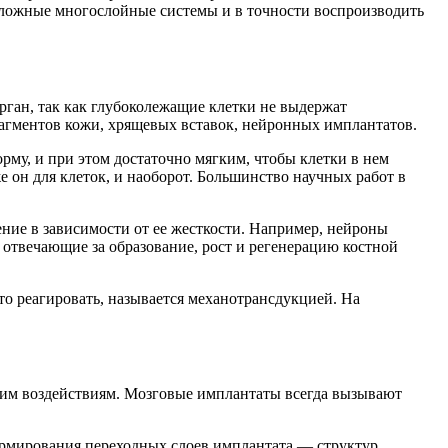
 сложные многослойные системы и в точности воспроизводить
рган, так как глубоколежащие клетки не выдержат
рагментов кожи, хрящевых вставок, нейронных имплантатов.
му, и при этом достаточно мягким, чтобы клетки в нем
 он для клеток, и наоборот. Большинство научных работ в
ние в зависимости от ее жесткости. Например, нейроны
 отвечающие за образование, рост и регенерацию костной
то реагировать, называется механотрансдукцией. На
ким воздействиям. Мозговые имплантаты всегда вызывают
ормирования переходных слоев имплантата — структур,