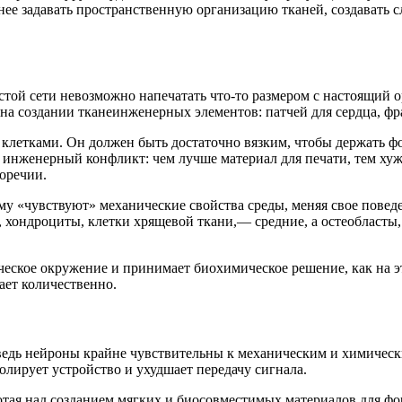
чнее задавать пространственную организацию тканей, создавать
той сети невозможно напечатать что-то размером с настоящий о
на создании тканеинженерных элементов: патчей для сердца, ф
летками. Он должен быть достаточно вязким, чтобы держать фор
 инженерный конфликт: чем лучше материал для печати, тем хуже
оречии.
му «чувствуют» механические свойства среды, меняя свое поведе
 хондроциты, клетки хрящевой ткани,— средние, а остеобласты,
ческое окружение и принимает биохимическое решение, как на э
ает количественно.
, ведь нейроны крайне чувствительны к механическим и химичес
лирует устройство и ухудшает передачу сигнала.
отая над созданием мягких и биосовместимых материалов для ф