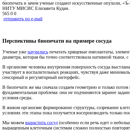
биопечать и зачем ученые создают искусственные опухоли, «Ъ
НИТУ МИСИС Елизавета Кудан.
565
0
0
отправить по e-mail
Перспективы биопечати на примере сосуда
Ученые уже
научились
печатать хрящевые имплантаты, элемент
диаметра, которая бы точно соответствовала нативной ткани, с
В организме человека внутренняя поверхность сосуда выстлан
участвует в воспалительных реакциях, чувствуя даже минима
сенсорный и регуляторный интерфейс.
В биопечати же мы сначала создаем геометрию и только потом 
фундаментальная проблема: они не подчиняются заранее задан
условия среды.
В живом организме формирование структуры, созревание клето
условиях эти этапы пока получается воспроизводить только по
Мы можем
вырастить сосуд
(особенно если речь идет о неболь
выращенным клеточным системам сложно полностью повторять 