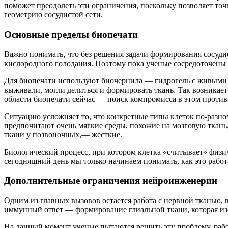
поможет преодолеть эти ограничения, поскольку позволяет то
геометрию сосудистой сети.
Основные пределы биопечати
Важно понимать, что без решения задачи формирования сосудис
кислородного голодания. Поэтому пока ученые сосредоточены 
Для биопечати используют биочернила — гидрогель с живыми к
выживали, могли делиться и формировать ткань. Так возникает
области биопечати сейчас — поиск компромисса в этом против
Ситуацию усложняет то, что конкретные типы клеток по-разно
предпочитают очень мягкие среды, похожие на мозговую ткань,
ткани у позвоночных,— жесткие.
Биологический процесс, при котором клетка «считывает» физи
сегодняшний день мы только начинаем понимать, как это работ
Дополнительные ограничения нейроинженерии
Одним из главных вызовов остается работа с нервной тканью
иммунный ответ — формирование глиальной ткани, которая изо
На данный момент ученые пытаются решить эту проблему, раб