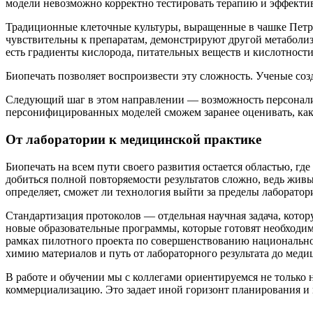
модели невозможно корректно тестировать терапию и эффекти
Традиционные клеточные культуры, выращенные в чашке Петри
чувствительны к препаратам, демонстрируют другой метаболизм
есть градиенты кислорода, питательных веществ и кислотности
Биопечать позволяет воспроизвести эту сложность. Ученые со
Следующий шаг в этом направлении — возможность персонализ
персонифицированных моделей сможем заранее оценивать, как
От лаборатории к медицинской практике
Биопечать на всем пути своего развития остается областью, 
добиться полной повторяемости результатов сложно, ведь жив
определяет, сможет ли технология выйти за пределы лаборатор
Стандартизация протоколов — отдельная научная задача, кото
новые образовательные программы, которые готовят необходи
рамках пилотного проекта по совершенствованию национально
химию материалов и путь от лабораторного результата до меди
В работе и обучении мы с коллегами ориентируемся не только
коммерциализацию. Это задает иной горизонт планирования и 