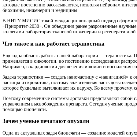
которые постепенно рассасываются, позволяя нейронам интегр
биохимии, инженерии и медицины.
В НИТУ МИСИС такой междисциплинарный подход оформился в
«Приоритет-2030». Он объединил ранее разрозненные научные 
коллегами лаборатория тканевой инженерии и регенеративной
Что такое и как работает тераностика
Еще одна область работы нашей лаборатории — тераностика. По
применяется в онкологии, но постепенно исследования распрос
Например, в кардиологии для лечения ишемии и воспаления со
Задача тераностики — создать наночастицу с «навигацией» к о
частицы из кровотока, поэтому значительная часть дозы оседа
которое буквально выталкивает их наружу. Ко всему прочему, с
Поэтому современные системы доставки представляют собой 
управлением высвобождения препарата. Сегодня ученые продо
помощью биопечати.
Зачем ученые печатают опухоли
Одна из актуальных задач биопечати — создание моделей опухо