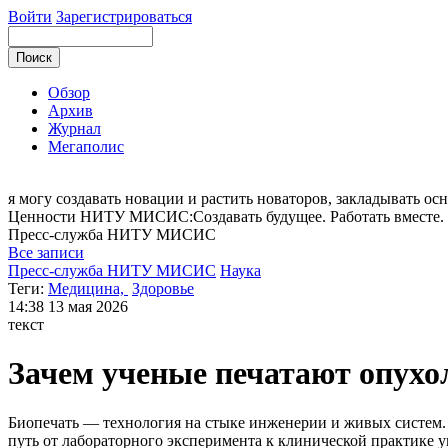
Войти
Зарегистрироваться
Обзор
Архив
Журнал
Мегаполис
я могу
создавать новации и растить новаторов, закладывать осн
Ценности НИТУ МИСИС:Cоздавать будущее. Работать вместе. В
Пресс-служба
НИТУ МИСИС
Все записи
Пресс-служба НИТУ МИСИС
Наука
Теги:
Медицина,
Здоровье
14:38
13 мая 2026
текст
Зачем ученые печатают опухол
Биопечать — технология на стыке инженерии и живых систем.
путь от лабораторного эксперимента к клинической практике 