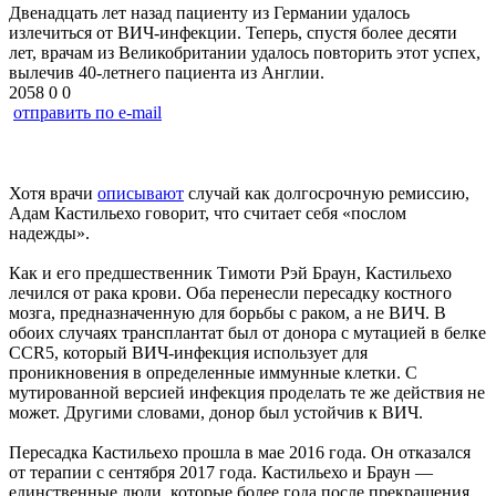
Двенадцать лет назад пациенту из Германии удалось
излечиться от ВИЧ-инфекции. Теперь, спустя более десяти
лет, врачам из Великобритании удалось повторить этот успех,
вылечив 40-летнего пациента из Англии.
2058
0
0
отправить по e-mail
Хотя врачи
описывают
случай как долгосрочную ремиссию,
Адам Кастильехо говорит, что считает себя «послом
надежды».
Как и его предшественник Тимоти Рэй Браун, Кастильехо
лечился от рака крови. Оба перенесли пересадку костного
мозга, предназначенную для борьбы с раком, а не ВИЧ. В
обоих случаях трансплантат был от донора с мутацией в белке
CCR5, который ВИЧ-инфекция использует для
проникновения в определенные иммунные клетки. С
мутированной версией инфекция проделать те же действия не
может. Другими словами, донор был устойчив к ВИЧ.
Пересадка Кастильехо прошла в мае 2016 года. Он отказался
от терапии с сентября 2017 года. Кастильехо и Браун —
единственные люди, которые более года после прекращения