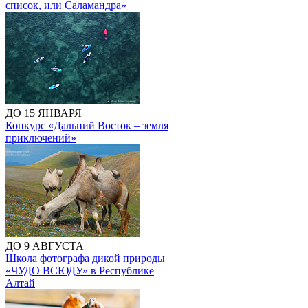
список, или Саламандра»
ДО 15 ЯНВАРЯ
Конкурс «Дальний Восток – земля
приключений»
ДО 9 АВГУСТА
Школа фотографа дикой природы
«ЧУДО ВСЮДУ» в Республике
Алтай