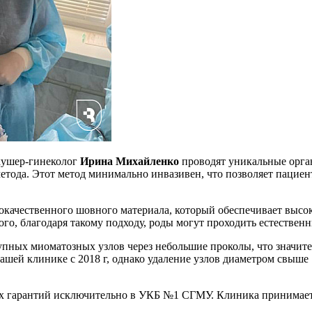
кушер-гинеколог
Ирина Михайленко
проводят уникальные орга
метода. Этот метод минимально инвазивен, что позволяет пацие
окачественного шовного материала, который обеспечивает выс
ого, благодаря такому подходу, роды могут проходить естествен
упных миоматозных узлов через небольшие проколы, что значите
шей клинике с 2018 г, однако удаление узлов диаметром свыше 
 гарантий исключительно в УКБ №1 СГМУ. Клиника принимает па