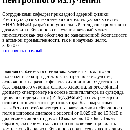
Сотрудниками кафедры прикладной ядерной физики
Института физико-технических интеллектуальных систем
НИЯУ МИФИ разработан уникальный стенд спектрометрии и
дозиметрии нейтронного излучения, который может
применяться как для обеспечение радиационной безопасности
в атомной промышленности, так и в научных целях.
3106
0
0
отправить по e-mail
Главная особенность стенда заключается в том, что он
включает в себя три детектора нейтронного излучения,
основанных на разных физических принципах: детектор на
базе алмазного чувствительного элемента, многослойный
дозиметр-спектрометр на основе сцинтиллятора из сульфида
цинка и фторида лития ( ZnS(Ag)+6LiF) и спектрометр на
основе органического сцинтиллятора. Благодаря этому
разработка способна измерять характеристики нейтронного
поля в широком диапазоне энергий от 0,025 эВ до 15 МэВ и
диапазоне мощности доз от 10 мкЗв/ч до 10 кЗв/ч. Таким
образом, экспериментальный стенд позволяет проводить
комплексный анализ нейтронного поля всех существующих