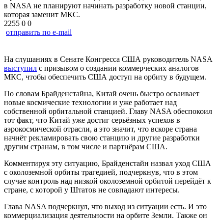
в NASA не планируют начинать разработку новой станции,
которая заменит МКС.
2255
0
0
отправить по e-mail
На слушаниях в Сенате Конгресса США руководитель NASA
выступил
с призывом о создании коммерческих аналогов
МКС, чтобы обеспечить США доступ на орбиту в будущем.
По словам Брайденстайна, Китай очень быстро осваивает
новые космические технологии и уже работает над
собственной орбитальной станцией. Главу NASA обеспокоил
тот факт, что Китай уже достиг серьёзных успехов в
аэрокосмической отрасли, а это значит, что вскоре страна
начнёт рекламировать свою станцию и другие разработки
другим странам, в том числе и партнёрам США.
Комментируя эту ситуацию, Брайденстайн назвал уход США
с околоземной орбиты трагедией, подчеркнув, что в этом
случае контроль над низкой околоземной орбитой перейдёт к
стране, с которой у Штатов не совпадают интересы.
Глава NASA подчеркнул, что выход из ситуации есть. И это
коммерциализация деятельности на орбите Земли. Также он