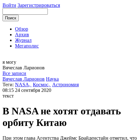
Войти
Зарегистрироваться
Обзор
Архив
Журнал
Мегаполис
я могу
Вячеслав
Ларионов
Все записи
Вячеслав Ларионов
Наука
Теги:
NASA,
Космос,
Астрономия
08:15
24 сентября 2020
текст
В NASA не хотят отдавать
орбиту Китаю
При этом глава Агентства Джеймс Брайденстайн отметил, что