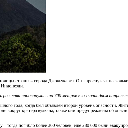
столицы страны – города Джокьякарта. Он «проснулся» нескольк
а Индонезии.
 раз, лава продвинулась на 700 метров в юго-западном направле
шлого года, когда был объявлен второй уровень опасности. Жи
оне вокруг кратера вулкана, также они предупреждены об опасн
 – тогда погибло более 300 человек, еще 280 000 были эвакуир