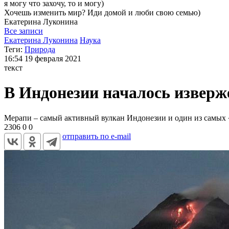
я могу
что захочу, то и могу)
Хочешь изменить мир? Иди домой и люби свою семью)
Екатерина
Луконина
Все записи
Екатерина Луконина
Наука
Теги:
Природа
16:54
19 февраля 2021
текст
В Индонезии началось изверж
Мерапи – самый активный вулкан Индонезии и один из самых «б
2306
0
0
отправить по e-mail