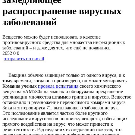
распространение вирусных
заболеваний
Вещество можно будет использовать в качестве
противовирусного средства для множества инфекционных
заболеваний – и даже для тех, что ещё не появились.
2652
0
0
отправить по e-mail
Вакцина обычно защищает только от одного вируса, и к
тому времени, когда она произведена, он может мутировать.
Команда ученых
провела испытания
своего химического
вещества «AM580» на мышах и обнаружила прекращение
репликации множества штаммов гриппа и вирусов. Вещество
остановило и размножение переносимого комарами вируса
Зика и энтеровируса 71, вызывающего заболевание рук.
Это исследование является частью более крупного
исследования вирусологов по поиску лекарств, избегающих
прямого воздействия на вирус, что может привести к
резистентности. Ряд недавних исследований показал, что
прерывание потока липидов в инфицированную клетку