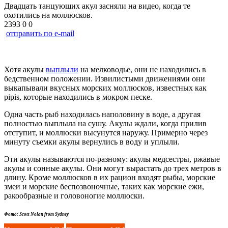
Двадцать танцующих акул засняли на видео, когда те
охотились на моллюсков.
2393
0
0
отправить по e-mail
Хотя акулы
выплыли
на мелководье, они не находились в
бедственном положении. Извилистыми движениями они
выкапывали вкусных морских моллюсков, известных как
pipis, которые находились в мокром песке.
Одна часть рыб находилась наполовину в воде, а другая
полностью выплыла на сушу. Акулы ждали, когда прилив
отступит, и моллюски высунутся наружу. Примерно через
минуту съемки акулы вернулись в воду и уплыли.
Эти акулы называются по-разному: акулы медсестры, ржавые
акулы и сонные акулы. Они могут вырастать до трех метров в
длину. Кроме моллюсков в их рацион входят рыбы, морские
змеи и морские беспозвоночные, таких как морские ежи,
ракообразные и головоногие моллюски.
Фото: Scott Nolan from Sydney