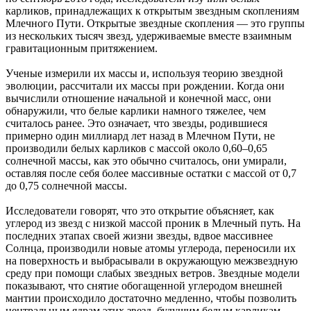
карликов, принадлежащих к открытым звездным скоплениям
Млечного Пути. Открытые звездные скопления — это группы
из нескольких тысяч звезд, удерживаемые вместе взаимным
гравитационным притяжением.
Ученые измерили их массы и, используя теорию звездной
эволюции, рассчитали их массы при рождении. Когда они
вычислили отношение начальной и конечной масс, они
обнаружили, что белые карлики намного тяжелее, чем
считалось ранее. Это означает, что звезды, родившиеся
примерно один миллиард лет назад в Млечном Пути, не
производили белых карликов с массой около 0,60–0,65
солнечной массы, как это обычно считалось, они умирали,
оставляя после себя более массивные остатки с массой от 0,7
до 0,75 солнечной массы.
Исследователи говорят, что это открытие объясняет, как
углерод из звезд с низкой массой проник в Млечный путь. На
последних этапах своей жизни звезды, вдвое массивнее
Солнца, производили новые атомы углерода, переносили их
на поверхность и выбрасывали в окружающую межзвездную
среду при помощи слабых звездных ветров. Звездные модели
показывают, что снятие обогащенной углеродом внешней
мантии происходило достаточно медленно, чтобы позволить
центральным ядрам этих звезд, будущим белым карликам,