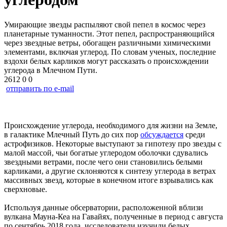
Умирающие звезды распыляют свой пепел в космос через
планетарные туманности. Этот пепел, распространяющийся
через звездные ветры, обогащен различными химическими
элементами, включая углерод. По словам ученых, последние
вздохи белых карликов могут рассказать о происхождении
углерода в Млечном Пути.
2612
0
0
отправить по e-mail
Происхождение углерода, необходимого для жизни на Земле,
в галактике Млечный Путь до сих пор
обсуждается
среди
астрофизиков. Некоторые выступают за гипотезу про звезды с
малой массой, чьи богатые углеродом оболочки сдувались
звездными ветрами, после чего они становились белыми
карликами, а другие склоняются к синтезу углерода в ветрах
массивных звезд, которые в конечном итоге взрывались как
сверхновые.
Используя данные обсерватории, расположенной вблизи
вулкана Мауна-Кеа на Гавайях, полученные в период с августа
по сентябрь 2018 года, исследователи изучили белых