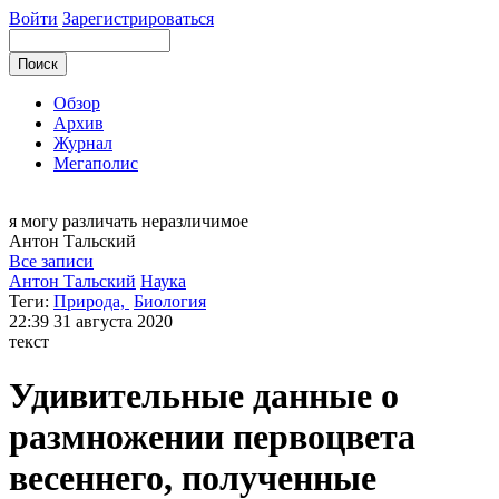
Войти
Зарегистрироваться
Обзор
Архив
Журнал
Мегаполис
я могу
различать неразличимое
Антон
Тальский
Все записи
Антон Тальский
Наука
Теги:
Природа,
Биология
22:39
31 августа 2020
текст
Удивительные данные о
размножении первоцвета
весеннего, полученные