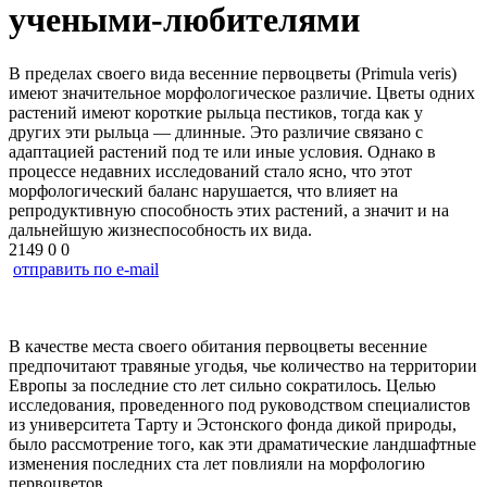
учеными-любителями
В пределах своего вида весенние первоцветы (Primula veris)
имеют значительное морфологическое различие. Цветы одних
растений имеют короткие рыльца пестиков, тогда как у
других эти рыльца — длинные. Это различие связано с
адаптацией растений под те или иные условия. Однако в
процессе недавних исследований стало ясно, что этот
морфологический баланс нарушается, что влияет на
репродуктивную способность этих растений, а значит и на
дальнейшую жизнеспособность их вида.
2149
0
0
отправить по e-mail
В качестве места своего обитания первоцветы весенние
предпочитают травяные угодья, чье количество на территории
Европы за последние сто лет сильно сократилось. Целью
исследования, проведенного под руководством специалистов
из университета Тарту и Эстонского фонда дикой природы,
было рассмотрение того, как эти драматические ландшафтные
изменения последних ста лет повлияли на морфологию
первоцветов.