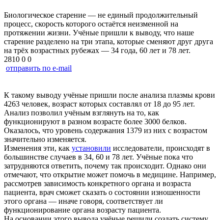
Биологическое старение — не единый продолжительный
процесс, скорость которого остаётся неизменной на
протяжении жизни. Учёные пришли к выводу, что наше
старение разделено на три этапа, которые сменяют друг друга
на трёх возрастных рубежах — 34 года, 60 лет и 78 лет.
2810
0
0
отправить по e-mail
К такому выводу учёные пришли после анализа плазмы крови
4263 человек, возраст которых составлял от 18 до 95 лет.
Анализ позволил учёным взглянуть на то, как
функционируют в разном возрасте более 3000 белков.
Оказалось, что уровень содержания 1379 из них с возрастом
значительно изменяется.
Изменения эти, как
установили
исследователи, происходят в
большинстве случаев в 34, 60 и 78 лет. Учёные пока что
затрудняются ответить, почему так происходит. Однако они
отмечают, что открытие может помочь в медицине. Например,
рассмотрев зависимость конкретного органа и возраста
пациента, врач сможет сказать о состоянии изношенности
этого органа — иначе говоря, соответствует ли
функционирование органа возрасту пациента.
На основании этого вывода учёные решили создать систему,