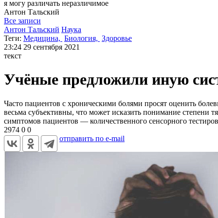
я могу
различать неразличимое
Антон
Тальский
Все записи
Антон Тальский
Наука
Теги:
Медицина,
Биология,
Здоровье
23:24
29 сентября 2021
текст
Учёные предложили иную сис
Часто пациентов с хроническими болями просят оценить болевы
весьма субъективны, что может исказить понимание степени 
симптомов пациентов — количественного сенсорного тестиров
2974
0
0
отправить по e-mail