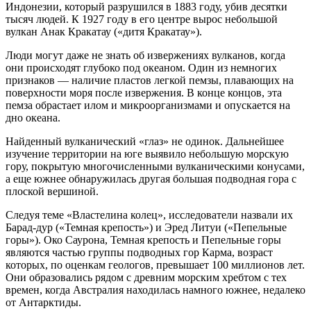
Индонезии, который разрушился в 1883 году, убив десятки
тысяч людей. К 1927 году в его центре вырос небольшой
вулкан Анак Кракатау («дитя Кракатау»).
Люди могут даже не знать об извержениях вулканов, когда
они происходят глубоко под океаном. Один из немногих
признаков — наличие пластов легкой пемзы, плавающих на
поверхности моря после извержения. В конце концов, эта
пемза обрастает илом и микроорганизмами и опускается на
дно океана.
Найденный вулканический «глаз» не одинок. Дальнейшее
изучение территории на юге выявило небольшую морскую
гору, покрытую многочисленными вулканическими конусами,
а еще южнее обнаружилась другая большая подводная гора с
плоской вершиной.
Следуя теме «Властелина колец», исследователи назвали их
Барад-дур («Темная крепость») и Эред Литуи («Пепельные
горы»). Око Саурона, Темная крепость и Пепельные горы
являются частью группы подводных гор Карма, возраст
которых, по оценкам геологов, превышает 100 миллионов лет.
Они образовались рядом с древним морским хребтом с тех
времен, когда Австралия находилась намного южнее, недалеко
от Антарктиды.