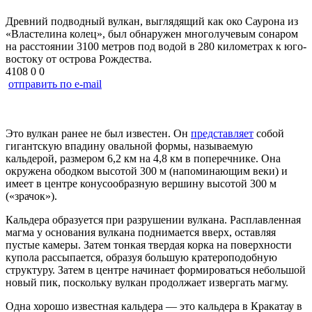
Древний подводный вулкан, выглядящий как око Саурона из
«Властелина колец», был обнаружен многолучевым сонаром
на расстоянии 3100 метров под водой в 280 километрах к юго-
востоку от острова Рождества.
4108
0
0
отправить по e-mail
Это вулкан ранее не был известен. Он
представляет
собой
гигантскую впадину овальной формы, называемую
кальдерой, размером 6,2 км на 4,8 км в поперечнике. Она
окружена ободком высотой 300 м (напоминающим веки) и
имеет в центре конусообразную вершину высотой 300 м
(«зрачок»).
Кальдера образуется при разрушении вулкана. Расплавленная
магма у основания вулкана поднимается вверх, оставляя
пустые камеры. Затем тонкая твердая корка на поверхности
купола рассыпается, образуя большую кратероподобную
структуру. Затем в центре начинает формироваться небольшой
новый пик, поскольку вулкан продолжает извергать магму.
Одна хорошо известная кальдера — это кальдера в Кракатау в