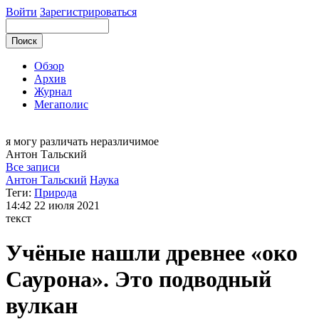
Войти
Зарегистрироваться
Обзор
Архив
Журнал
Мегаполис
я могу
различать неразличимое
Антон
Тальский
Все записи
Антон Тальский
Наука
Теги:
Природа
14:42
22 июля 2021
текст
Учёные нашли древнее «око
Саурона». Это подводный
вулкан