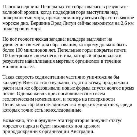
Плоская вершина Пепельных гор образовалась в результате
волновой эрозии, когда подводная гора выступила над
поверхностью моря, прежде чем погрузиться обратно в мягкое
морское дно. Вершина Эред Литуи сейчас находится на 2,6 км
ниже уровня моря.
Но вот геологическая загадка: кальдера выглядит на
удивление свежей для образования, которому должно быть
более 100 миллионов лет. Пепельные горы покрыты почти
100-метровым слоем песка и ила, который образовался в
результате накапливания мертвых организмов в течение
миллионов лет.
Такая скорость седиментации частично уничтожила бы
кальдеру. Вместо этого вулканы, судя по всему, продолжали
расти или же образовывали новые формы спустя долгое время
после. Однако жизнь приспосабливается ко всем
геологическим изменениям, и теперь на поверхности
Пепельных гор обитает множество морских животных, среди
которых точно есть неисследованные.
Возможно, что в будущем эта территория получит статус
морского парка и будет находится под крылом
природоохранных организаций Австралии.