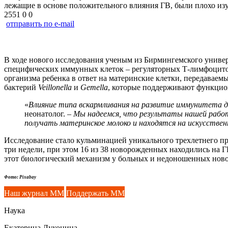
лежащие в основе положительного влияния ГВ, были плохо из
2551
0
0
отправить по e-mail
В ходе нового исследования ученым из Бирмингемского униве
специфических иммунных клеток – регуляторных Т-лимфоцитов,
организма ребенка в ответ на материнские клетки, передавае
бактерий
Veillonella
и
Gemella
, которые поддерживают функцио
«
Влияние типа вскармливания на развитие иммунитета де
неонатолог. –
Мы надеемся, что результаты нашей работ
получать материнское молоко и находятся на искусствен
Исследование стало кульминацией уникального трехлетнего про
три недели, при этом 16 из 38 новорожденных находились на 
этот биологический механизм у больных и недоношенных ново
Фото: Pixabay
Наш журнал ММ
Поддержать ММ
Наука
Екатерина Луконина