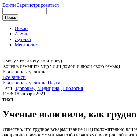
Войти
Зарегистрироваться
Обзор
Архив
Журнал
Мегаполис
я могу
что захочу, то и могу)
Хочешь изменить мир? Иди домой и люби свою семью)
Екатерина
Луконина
Все записи
Екатерина Луконина
Наука
Теги:
Здоровье,
Медицина,
Биология
11:06
15 января 2021
текст
Ученые выяснили, как грудно
Известно, что грудное вскармливание (ГВ) положительно влияе
ожирению и аутоиммунными заболеваниями во взрослой жизни 