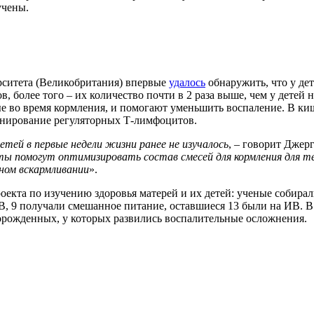
учены.
рситета (Великобритания) впервые
удалось
обнаружить, что у дет
 более того – их количество почти в 2 раза выше, чем у дете
мые во время кормления, и помогают уменьшить воспаление. В к
нирование регуляторных Т-лимфоцитов.
тей в первые недели жизни ранее не изучалось
, – говорит Джер
ы помогут оптимизировать состав смесей для кормления для те
ном вскармливании
».
екта по изучению здоровья матерей и их детей: ученые собирали
ГВ, 9 получали смешанное питание, оставшиеся 13 были на ИВ. 
рожденных, у которых развились воспалительные осложнения.