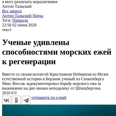
я могу
различать неразличимое
Антон
Тальский
Все записи
Антон Тальский
Наука
Теги:
Природа
22:56
02 июня 2020
текст
Ученые удивлены
способностями морских ежей
к регенерации
Вместе со своим коллегой Кристианом Нейманом из Музея
естественной истории в Берлине ученый из Сенкенберга
Макс Виссак задокументировал борьбу морского ежа за
выживание на дне океана неподалеку от Шпицбергена.
2610
0
0
отправить по e-mail