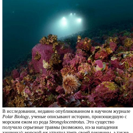
В исследовании, недавно опубликованном в научном журнале
Polar Biology
, ученые описывают историю, произошедшую с
морским ежом из рода
Strongylocentrotus
. Это существо
получило серьезные травмы (возможно, из-за нападения
хищника): морской еж утратил треть своей раковины, а также