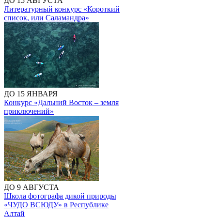
ДО 15 АВГУСТА
Литературный конкурс «Короткий
список, или Саламандра»
ДО 15 ЯНВАРЯ
Конкурс «Дальний Восток – земля
приключений»
ДО 9 АВГУСТА
Школа фотографа дикой природы
«ЧУДО ВСЮДУ» в Республике
Алтай