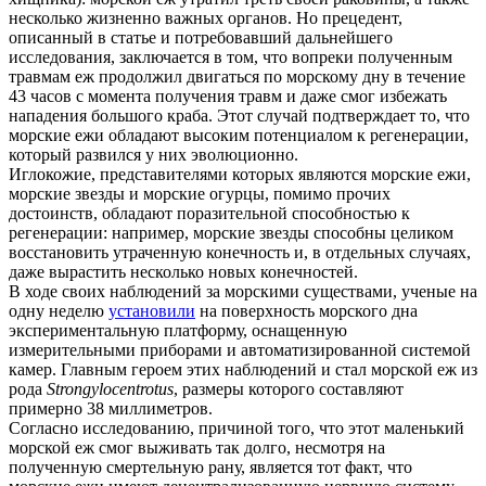
несколько жизненно важных органов. Но прецедент,
описанный в статье и потребовавший дальнейшего
исследования, заключается в том, что вопреки полученным
травмам еж продолжил двигаться по морскому дну в течение
43 часов с момента получения травм и даже смог избежать
нападения большого краба. Этот случай подтверждает то, что
морские ежи обладают высоким потенциалом к регенерации,
который развился у них эволюционно.
Иглокожие, представителями которых являются морские ежи,
морские звезды и морские огурцы, помимо прочих
достоинств, обладают поразительной способностью к
регенерации: например, морские звезды способны целиком
восстановить утраченную конечность и, в отдельных случаях,
даже вырастить несколько новых конечностей.
В ходе своих наблюдений за морскими существами, ученые на
одну неделю
установили
на поверхность морского дна
экспериментальную платформу, оснащенную
измерительными приборами и автоматизированной системой
камер. Главным героем этих наблюдений и стал морской еж из
рода
Strongylocentrotus
, размеры которого составляют
примерно 38 миллиметров.
Согласно исследованию, причиной того, что этот маленький
морской еж смог выживать так долго, несмотря на
полученную смертельную рану, является тот факт, что