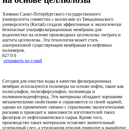
Химики Санкт‑Петербургского государственного
университета совместно с коллегами из Тяньцзиньского
университета (Китай) создали эффективные и экологически
безопасные ультрафильтрационные мембраны для
водоочистки на основе производных целлюлозы: нитрата и
ацетата целлюлозы. Эта технология может стать
альтернативой существующим мембранам из нефтяных
полимеров.
827
0
0
отправить по e-mail
Сегодня для очистки воды в качестве фильтрационных
мембран используются полимеры на основе нефти, такие как
полисульфон, полиэфирсульфон, полиамиды и
поливинилиденфторид. Эти материалы обладают хорошими
механическими свойствами и справляются со своей задачей,
однако их применение связано с серьезными экологическими
рисками и приводит к зависимости изготовителей таких
фильтров от нефтехимического сырья. Кроме того,
производство таких материалов оставляет значительный
углеродный след, а утилизация отходов приводит к выработке