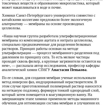
токсичных веществ и образованию микропластика, который
может накапливаться в воде и почве.
Химики Санкт‑Петербургского университета совместно с
китайскими коллегами предложили более экологичную
альтернативу — мембраны на основе производных
целлюлозы.
«Наша научная группа разработала ультрафильтрационные
мембраны из композиции ацетата и нитрата целлюлозы,
специально предназначенные для разделения белковых
растворов. Принцип работы основан на методе
ультрафильтрации — процессе мембранного разделения под
давлением по принципу сита. То есть мелкие частицы
проходят сквозь фильтр, а крупные загрязнители остаются на
нем», — рассказала автор исследования, профессор кафедры
аналитической химии СПбГУ
Анастасия Пенькова
.
По ее словам, для создания мембран ученые использовали
метод инверсии фаз, индуцированный нерастворителем. В
этом случае приготовленный полимерный раствор наносится
на нетканую подложку, формируя тонкий однородный слой,
который затем помещается в коагуляционную ванну. На
завершающем этапе химики применили методы машинного
обучения для оптимизации состава мембран и улучшения их