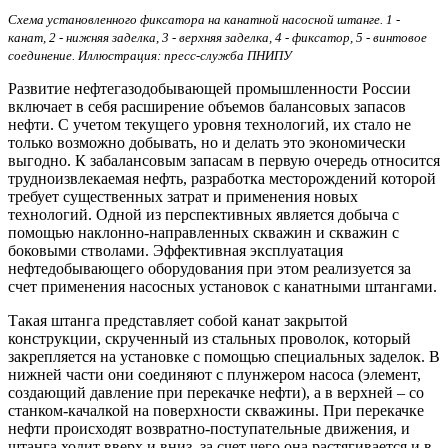
Схема установленного фиксатора на канатной насосной штанге. 1 -
канат, 2 - нижняя заделка, 3 - верхняя заделка, 4 - фиксатор, 5 - винтовое
соединение. Иллюстрация: пресс-служба ПНИПУ
Развитие нефтегазодобывающей промышленности России
включает в себя расширение объемов балансовых запасов
нефти. С учетом текущего уровня технологий, их стало не
только возможно добывать, но и делать это экономически
выгодно. К забалансовым запасам в первую очередь относится
трудноизвлекаемая нефть, разработка месторождений которой
требует существенных затрат и применения новых
технологий. Одной из перспективных является добыча с
помощью наклонно-направленных скважин и скважин с
боковыми стволами. Эффективная эксплуатация
нефтедобывающего оборудования при этом реализуется за
счет применения насосных установок с канатными штангами.
Такая штанга представляет собой канат закрытой
конструкции, скрученный из стальных проволок, который
закрепляется на установке с помощью специальных заделок. В
нижней части они соединяют с плунжером насоса (элемент,
создающий давление при перекачке нефти), а в верхней – со
станком-качалкой на поверхности скважины. При перекачке
нефти происходят возвратно-поступательные движения, и
штанга ходит вверх и вниз, за счет чего она растягивается и в