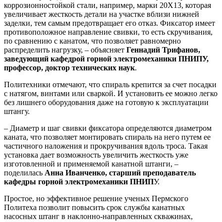
коррозионностойкой стали, например, марки 20Х13, которая
увеличивает жесткость детали на участке вблизи нижней
заделки, тем самым предотвращает его отказ. Фиксатор имеет
противоположное направление свивки, то есть скручивания,
по сравнению с канатом, что позволяет равномерно
распределить нагрузку, – объясняет
Геннадий Трифанов,
заведующий кафедрой горной электромеханики ПНИПУ,
профессор, доктор технических наук
.
Политехники отмечают, что спираль крепится за счет посадки
с натягом, винтами или сваркой. И установить ее можно легко
без лишнего оборудования даже на готовую к эксплуатации
штангу.
– Диаметр и шаг свивки фиксатора определяются диаметром
каната, что позволяет монтировать спираль на него путем ее
частичного наложения и прокручивания вдоль троса. Такая
установка дает возможность увеличить жесткость уже
изготовленной и применяемой канатной штанги, –
поделилась
Анна Иванченко, старший преподаватель
кафедры горной электромеханики ПНИП
У.
Простое, но эффективное решение ученых Пермского
Политеха позволит повысить срок службы канатных
насосных штанг в наклонно-направленных скважинах,