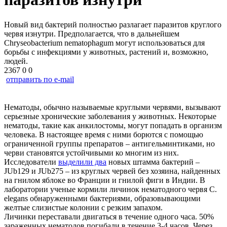
Новый вид бактерий полностью разлагает паразитов круглого
червя изнутри. Предполагается, что в дальнейшем
Chryseobacterium nematophagum могут использоваться для
борьбы с инфекциями у животных, растений и, возможно,
людей.
2367
0
0
отправить по e-mail
Нематоды, обычно называемые круглыми червями, вызывают
серьезные хронические заболевания у животных. Некоторые
нематоды, такие как анкилостомы, могут попадать в организм
человека. В настоящее время с ними борются с помощью
ограниченной группы препаратов – антигельминтиками, но
черви становятся устойчивыми ко многим из них.
Исследователи
выделили два
новых штамма бактерий –
JUb129 и JUb275 – из круглых червей без хозяина, найденных
на гнилом яблоке во Франции и гнилой фиги в Индии. В
лаборатории ученые кормили личинок нематодного червя C.
elegans обнаруженными бактериями, образовывающими
желтые слизистые колонии с резким запахом.
Личинки переставали двигаться в течение одного часа. 50%
зараженных нематодов погибали в течение 3-4 часов. Через