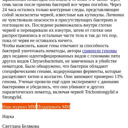
семь часов после приема бактерий все черви погибли. Через
24 часа остались только контурные следы, представляющие
собой экзоскелеты червей, известные как кутикулы. Личинки
не чувствовали опасности в присутствующих бактериях и
поглощали их. Последние размножались внутри глотки
червей и переваривали их изнутри, затем от глотки они
распространялись в остальные части тела и так до тех пор,
пока от червя не оставалось ничего.
Чтобы выяснить, какие гены отвечают за способность
бактерий уничтожать нематоды, авторы
сравнили геномы
двух недавно идентифицированных видов с геномами пяти
других видов Chryseobacterium, не замеченных в убийстве
нематодов. Было обнаружено, что бактерии обладают
специфическими генами, кодирующими ферменты, которые
расщепляют хитин и коллаген. Они занимают примерно 13%
генома. Ученые провели ещё один эксперимент с данными
бактериями и убедились, что они убивают и других
паразитических нематод, включая червей Trichostrongylid и
Strongylid.
Наш журнал ММ
Поддержать ММ
Наука
Светлана Белякова