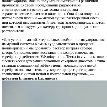
полисахаридов, можно получать биоматериалы различной
прочности. В своем исследовании разработчики
синтезировали на основе хитозана и курдлана
терапевтическое средство в виде пены. Она была получена
путем лиофилизации — мягкой сушки растворенной смеси,
при которой высушиваемый препарат замораживался, а потом
помещался в вакуумную камеру, где происходило удаление
растворителя.
«Для усиления антибактериальных свойств и стимулирования
иммунной системы в смесь курдлан/хитозан в процессе
полимеризации мы добавляли раствор нитрата серебра,
который впоследствии восстанавливался до наночастиц
серебра под действием УФ-облучения. Тесты in vivo на мышах
с генетически детерминированным сахарным диабетом 2 типа
выявили повышенный эффект пены, модифицированной
серебром: она значительно ускоряет процесс регенерации по
сравнению с чистой пеной и контрольной группой», —
добавила Елизавета Пермякова
.