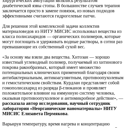
хирургических ампутаций являлись результатом
диабетической язвы стопы. В большинстве случаев терапия
заключается просто в замене повязок, из новых подходов
эффективными считаются гидрогелевые патчи.
Для решения этой комплексной задачи коллектив
материаловедов из НИТУ МИСИС использовал вещества из
класса полисахаридов — органических полимеров, которые
могут поглощать и удерживать водные растворы, в сотни раз
превышающие их собственный сухой вес.
«За основу мы взяли два вещества. Хитозан — хорошо
известный углеводный полимер, получаемый из хитинового
покрова ракообразных, который имеет множество
потенциальных клинических применений благодаря своим
антибактериальным, антикоагулянтным, противоопухолевым
и гемостатическим свойствам. Курдлан представляет собой
гомополисахарид из разряда β-глюканов и проявляет
положительное влияние на иммунную систему человека,
оказывая противоопухолевое и антимикробное действие», —
рассказала автор исследования, научный сотрудник
лаборатории «Неорганические наноматериалы» НИТУ
МИСИС Елизавета Пермякова
.
Варьируя температуру, время нагрева и концентрацию