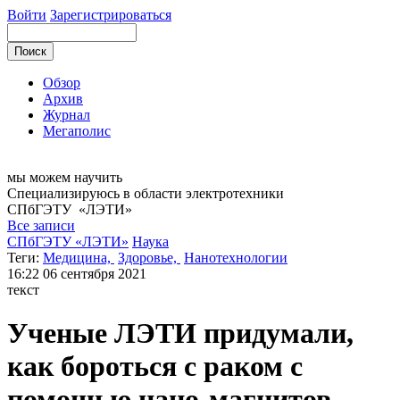
Войти
Зарегистрироваться
Обзор
Архив
Журнал
Мегаполис
мы можем
научить
Специализируюсь в области электротехники
СПбГЭТУ
«ЛЭТИ»
Все записи
СПбГЭТУ «ЛЭТИ»
Наука
Теги:
Медицина,
Здоровье,
Нанотехнологии
16:22
06 сентября 2021
текст
Ученые ЛЭТИ придумали,
как бороться с раком с
помощью нано-магнитов