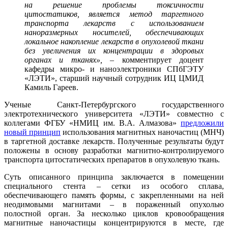
на решение проблемы токсичности
цитостатиков, является метод таргетного
транспорта лекарств с использованием
наноразмерных носителей, обеспечивающих
локальное накопление лекарств в опухолевой ткани
без увеличения их концентрации в здоровых
органах и тканях», –
комментирует доцент
кафедры микро- и наноэлектроники СПбГЭТУ
«ЛЭТИ», старший научный сотрудник ИЦ ЦМИД
Камиль Гареев.
Ученые Санкт-Петербургского государственного
электротехнического университета «ЛЭТИ» совместно с
коллегами ФГБУ «НМИЦ им. В.А. Алмазова»
предложили
новый принцип
использования магнитных наночастиц (МНЧ)
в таргетной доставке лекарств. Полученные результаты будут
положены в основу разработки магнитно-контролируемого
транспорта цитостатических препаратов в опухолевую ткань.
Суть описанного принципа заключается в помещении
специального стента – сетки из особого сплава,
обеспечивающего память формы, с закрепленными на ней
неодимовыми магнитами – в пораженный опухолью
полостной орган. За несколько циклов кровообращения
магнитные наночастицы концентрируются в месте, где