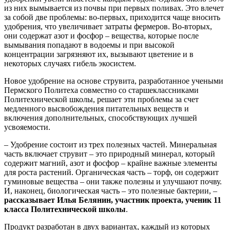
из них вымывается из почвы при первых поливах. Это влечет
за собой две проблемы: во-первых, приходится чаще вносить
удобрения, что увеличивает затраты фермеров. Во-вторых,
они содержат азот и фосфор – вещества, которые после
вымывания попадают в водоемы и при высокой
концентрации загрязняют их, вызывают цветение и в
некоторых случаях гибель экосистем.
Новое удобрение на основе струвита, разработанное учеными
Пермского Политеха совместно со старшеклассниками
Политехнической школы, решает эти проблемы за счет
медленного высвобождения питательных веществ и
включения дополнительных, способствующих лучшей
усвояемости.
– Удобрение состоит из трех полезных частей. Минеральная
часть включает струвит – это природный минерал, который
содержит магний, азот и фосфор – крайне важные элементы
для роста растений. Органическая часть – торф, он содержит
гуминовые вещества – они также полезны и улучшают почву.
И, наконец, биологическая часть – это полезные бактерии, –
рассказывает Илья Белянин, участник проекта, ученик 11
класса Политехнической школы
.
Продукт разработан в двух вариантах, каждый из которых