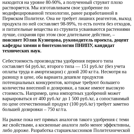
находится на уровне 80-90%, а полученный струвит плохо
растворяется. Мы изготавливаем свое удобрение по
модифицированной технологии, ранее разработанной в
Пермском Политехе. Она не требует лишних реагентов, выход
продукта по ней составляет 98-99%, то есть почти без отходов,
и питательные вещества из струвита усваиваются растениями
лучше, сохраняя при этом свое длительное действие, –
поясняет Юлия Кузнецова, руководитель проекта, доцент
кафедры химии и биотехнологии ПНИПУ, кандидат
технических наук
.
Себестоимость производства удобрения первого типа
составляет 64 руб./кг, второго типа — 151 руб./кг (без учета
оплаты труда и амортизации) с дозой 200 кг/га. Несмотря на
разницу в цене, оба варианта дешевле продуктов
потенциальных конкурентов, которые требуют большего
количества внесений и дозировки, а также имеют высокую
стоимость. Например, цена импортных удобрений может
варьироваться от 400 руб./кг до 1 500 руб./кг, а сопоставимый
по цене отечественный продукт (100 руб./кг) требует заметно
большей дозировки – 750 кг/га.
На рынке пока нет прямых аналогов такого удобрения с теми
же свойствами, а косвенные аналоги либо менее эффективны,
либо дороже. Разработка старшеклассников Политехнической