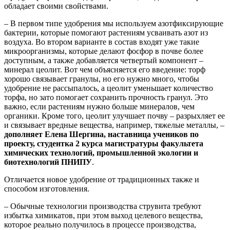
обладает своими свойствами.
– В первом типе удобрения мы используем азотфиксирующие
бактерии, которые помогают растениям усваивать азот из
воздуха. Во втором варианте в состав входят уже такие
микроорганизмы, которые делают фосфор в почве более
доступным, а также добавляется четвертый компонент –
минерал цеолит. Вот чем объясняется его введение: торф
хорошо связывает гранулы, но его нужно много, чтобы
удобрение не рассыпалось, а цеолит уменьшает количество
торфа, но зато помогает сохранить прочность гранул. Это
важно, если растениям нужно больше минералов, чем
органики. Кроме того, цеолит улучшает почву – разрыхляет ее
и связывает вредные вещества, например, тяжелые металлы, –
дополняет Елена Шергина, наставница учеников по
проекту, студентка 2 курса магистратуры факультета
химических технологий, промышленной экологии и
биотехнологий ПНИПУ
.
Отличается новое удобрение от традиционных также и
способом изготовления.
– Обычные технологии производства струвита требуют
избытка химикатов, при этом выход целевого вещества,
которое реально получилось в процессе производства,