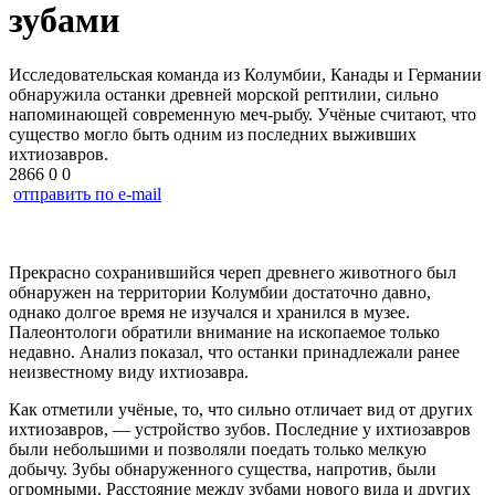
зубами
Исследовательская команда из Колумбии, Канады и Германии
обнаружила останки древней морской рептилии, сильно
напоминающей современную меч-рыбу. Учёные считают, что
существо могло быть одним из последних выживших
ихтиозавров.
2866
0
0
отправить по e-mail
Прекрасно сохранившийся череп древнего животного был
обнаружен на территории Колумбии достаточно давно,
однако долгое время не изучался и хранился в музее.
Палеонтологи обратили внимание на ископаемое только
недавно. Анализ показал, что останки принадлежали ранее
неизвестному виду ихтиозавра.
Как отметили учёные, то, что сильно отличает вид от других
ихтиозавров, — устройство зубов. Последние у ихтиозавров
были небольшими и позволяли поедать только мелкую
добычу. Зубы обнаруженного существа, напротив, были
огромными. Расстояние между зубами нового вида и других