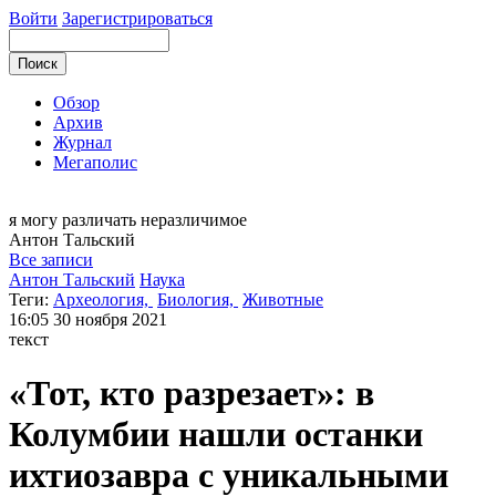
Войти
Зарегистрироваться
Обзор
Архив
Журнал
Мегаполис
я могу
различать неразличимое
Антон
Тальский
Все записи
Антон Тальский
Наука
Теги:
Археология,
Биология,
Животные
16:05
30 ноября 2021
текст
«Тот, кто разрезает»: в
Колумбии нашли останки
ихтиозавра с уникальными