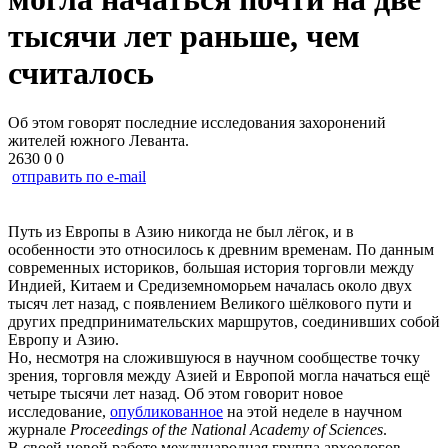
тысячи лет раньше, чем
считалось
Об этом говорят последние исследования захоронений
жителей южного Леванта.
2630
0
0
отправить по e-mail
Путь из Европы в Азию никогда не был лёгок, и в
особенности это относилось к древним временам. По данным
современных историков, большая история торговли между
Индией, Китаем и Средиземноморьем началась около двух
тысяч лет назад, с появлением Великого шёлкового пути и
других предпринимательских маршрутов, соединивших собой
Европу и Азию.
Но, несмотря на сложившуюся в научном сообществе точку
зрения, торговля между Азией и Европой могла начаться ещё
четыре тысячи лет назад. Об этом говорит новое
исследование,
опубликованное
на этой неделе в научном
журнале
Proceedings of the National Academy of Sciences
.
В своей новой работе международная группа археологов