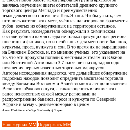
занялась изучением диеты обитателей древнего крупного
торгового центра Мегиддо и преимущественно
земледельческого поселения Тель-Эрани. Чтобы узнать, чем
питались жители этих мест, учёные анализировали фрагменты
зубов, взятых из обнаруженных на территории останков.
Как результат, исследователи обнаружили в химическом
составе зубного камня следы не только присущих для региона
пшеницы и фиников, но и необычных для местности бананов,
куркумы, проса, кунжута и сои. В то время их не выращивали
на Ближнем Востоке, и, по мнению учёных, это указывает на
то, что эти продукты попали к местным жителям из Южной
или Восточной Азии около 3.7 тысяч лет назад, задолго до
появления первых известных торговых маршрутов.
Авторы исследования надеются, что дальнейшее обнаружение
подобных находок позволит определить масштабы торговли
между Ближним Востоком и Азией за много лет до появления
Великого шёлкового пути, а также оценить влияние этих
ранее неизвестных связей между регионами на
распространение бананов, проса и кунжута по Северной
Африке и всему Средиземноморью в целом.
Фото: Clark Honors College / University of Oregon
Наш журнал ММ
Поддержать ММ