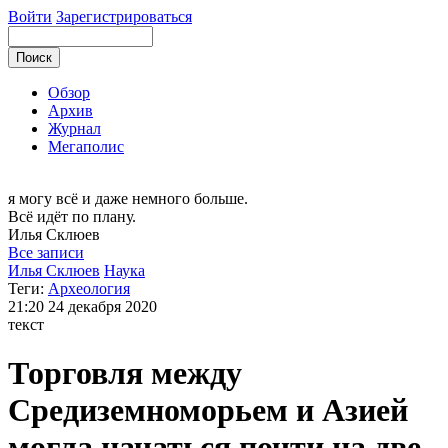
Войти
Зарегистрироваться
Обзор
Архив
Журнал
Мегаполис
я могу
всё и даже немного больше.
Всё идёт по плану.
Илья
Склюев
Все записи
Илья Склюев
Наука
Теги:
Археология
21:20
24 декабря 2020
текст
Торговля между
Средиземноморьем и Азией
могла начаться почти на две