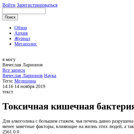
Войти
Зарегистрироваться
Обзор
Архив
Журнал
Мегаполис
я могу
Вячеслав
Ларионов
Все записи
Вячеслав Ларионов
Наука
Теги:
Медицина
14:16
14 ноября 2019
текст
Токсичная кишечная бактерия
Для алкоголика с большим стажем, чья печень давно разрушена 
менее заметные факторы, влияющие на жизнь этих людей, а та
2561
0
0