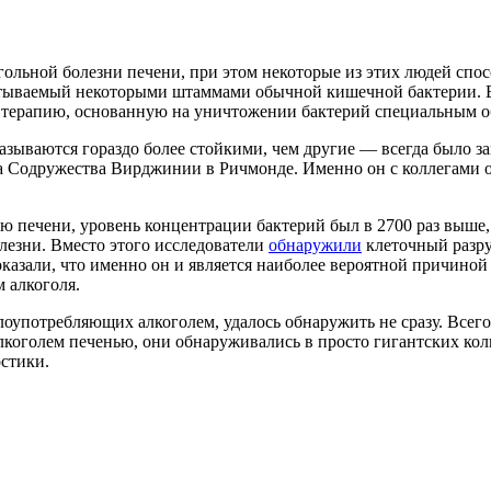
ольной болезни печени, при этом некоторые из этих людей спосо
атываемый некоторыми штаммами обычной кишечной бактерии. В
ю терапию, основанную на уничтожении бактерий специальным
зываются гораздо более стойкими, чем другие — всегда было за
 Содружества Вирджинии в Ричмонде. Именно он с коллегами обна
ью печени, уровень концентрации бактерий был в 2700 раз выше,
лезни. Вместо этого исследователи
обнаружили
клеточный разр
оказали, что именно он и является наиболее вероятной причино
 алкоголя.
лоупотребляющих алкоголем, удалось обнаружить не сразу. Всего
алкоголем печенью, они обнаруживались в просто гигантских ко
остики.