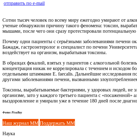
отправить по e-mail
Сотни тысяч человек по всему миру ежегодно умирают от алког
ученые обнаружили причину такого феномена: токсин, выраб
мышами, после чего они сразу протестировали потенциальну
Почему одни пациенты с серьёзными заболеваниями печени ока
Бажадж, гастроэнтеролог и специалист по печени Университета
воздействует на организм, вырабатывая токсины.
В образцах фекалий, взятых у пациентов с алкогольной болезн
концентрация никак не коррелировала с течением и исходом бо
отдельными штаммами E. faecalis. Дальнейшие исследования п
другими заболеваниями печени, вызванными злоупотреблением
Токсины, вырабатываемые бактериями, у здоровых людей, не з
организме, зато у каждого третьего пациента с «посаженной» 
выздоровление и умирали уже в течение 180 дней после диагн
Фото: PixaBay
Наш журнал ММ
Поддержать ММ
Наука