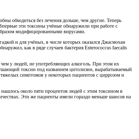
бны обходиться без лечения дольше, чем другие. Теперь
первые эти токсины учёные обнаружили при работе с
 образом модифицированными вирусами.
гадкой и для учёных, в числе которых оказался Джасмохан
ружил, как в ряде случаев бактерия Enterococcus faecalis
 чем у людей, не употребляющих алкоголь. При этом их
ушающий токсин под названием цитолизин, вырабатываемый
й тяжелых симптомов у некоторых пациентов с циррозом и
 нашлось около пяти процентов людей с этим токсином в
личествах. Эти же пациенты имели гораздо меньше шансов на