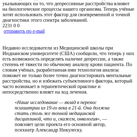
указывающих на то, что депрессивные расстройства влияют
на биологические процессы нашего организма. Теперь учёные
хотят использовать этот фактор для своевременной и точной
диагностики этого спектра заболеваний.
2231
0
0
отправить по e-mail
Недавно исследователи из Медицинской школы при
Индианском университете (США) сообщили, что теперь у них
есть возможность определять наличие депрессии, а также
степень её тяжести по обычному анализу крови пациента. По
словам учёных, разработанная ими технология анализа
поможет не только более точно диагностировать ментальные
расстройства, но и избежать субъективного фактора, который
часто возникает в терапевтической практике и
непосредственно влияет на ход лечения.
«
Наше исследование — вклад в перенос
психиатрии из 19-го века в 21-й. Она должна
стать столь же точной медицинской
дисциплиной, что и, скажем, онкология
», —
поясняет цели проекта его основной автор,
психиатр Александр Никулеску.