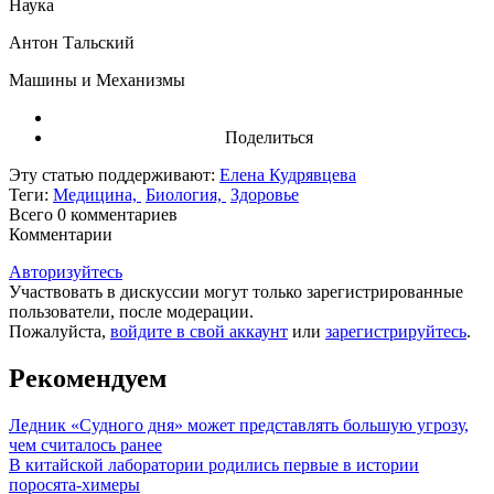
Наука
Антон Тальский
Машины и Механизмы
Поделиться
Эту статью поддерживают:
Елена Кудрявцева
Теги:
Медицина,
Биология,
Здоровье
Всего 0
комментариев
Комментарии
Авторизуйтесь
Участвовать в дискуссии могут только зарегистрированные
пользователи, после модерации.
Пожалуйста,
войдите в свой аккаунт
или
зарегистрируйтесь
.
Рекомендуем
Ледник «Судного дня» может представлять большую угрозу,
чем считалось ранее
В китайской лаборатории родились первые в истории
поросята-химеры