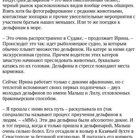
черный рынок краснокнижных видов вообще очень обширен.
Взять хотя бы фотографирование с редкими животными,
контактные зоопарки и прочие увеселительные мероприятия с
участием братьев наших меньших. Или те же поездки к
дельфинам в море.
– Это очень распространено в Судаке, – продолжает Ирина. –
Происходит это так: идет рыболовецкое судно, за которым
обычно плывет множество дельфинов. На катере за ними едет
экскурсионная группа. Причем водители этих катеров
зачастую начинают преследовать животных, буквально
катаясь по их головам. Дельфины в стрессе покидают места
кормежки.
Сейчас Ирина работает только с дикими афалинами, но с
теплотой вспоминает своих первых подопечных – двух
молодых дельфинов по имени Малыш и Лилу, отловленных
браконьерским способом.
– Я прошла с ними весь путь – раскупывала их (так
специалисты называют процесс приучения дельфинов к
людям. –
«ММ»
). Эти два дельфина были абсолютно дикие. И
в тот период, когда я только пришла в дельфинарий, Малыш
очень сильно болел. Его отсадили в вольер в Казачьей бухте в
Севастополе за бетонной изгородью. Я пыталась его кормить