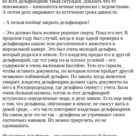
во всех дельфинариях такая ситуация. Доказать что-то
невозможно – начинаются вечные переписки с ведомствами.
А потом дело закрывают по истечении срока давности.
– А нельзя вообще закрыть дельфинарии?
– Это должно быть волевое решение сверху. Пока его нет. В
прошлом году был случай, когда в ходе одной проверки в
дельфинарии нашли тело расчлененного животного в
морозильной камере. Это был очень молодой дельфин,
который родился в неволе. Его владелец продал его в другой
дельфинарий, где тот умер из-за плохих условий – его
содержали в очень маленьком бассейне. Тело его скрыли,
чтобы оставить документы, по которым потом пройдет другой
незаконно пойманный дельфин. По закону, когда животное
умирает, владелец дельфинария должен сдать документы на
него в Росприроднадзор, где дельфина снимут с учета. Была
очень большая шумиха, потом за этот дельфинарий
вступились определенные люди, и дело замяли. Есть еще миф
о том, что дельфины, обитающие в неволе, не смогут жить в
дикой среде, – его часто повторяют владельцы дельфинариев.
На самом деле это не так – дельфины не утрачивают своих
охотничьих навыков. Их можно приручить, но не
одомашнить.
Индустрия дельфинов – это многомиллионный бизнес,