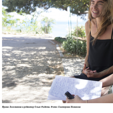
Ирина Логоминова и редактор Ольга Фадеева. Фото: Екатерина Новикова