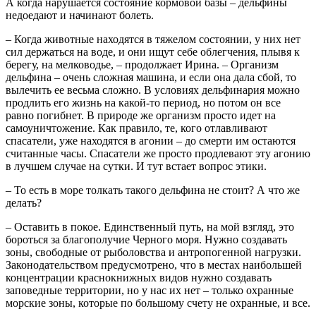
А когда нарушается состояние кормовой базы – дельфины
недоедают и начинают болеть.
– Когда животные находятся в тяжелом состоянии, у них нет
сил держаться на воде, и они ищут себе облегчения, плывя к
берегу, на мелководье, – продолжает Ирина. – Организм
дельфина – очень сложная машина, и если она дала сбой, то
вылечить ее весьма сложно. В условиях дельфинария можно
продлить его жизнь на какой-то период, но потом он все
равно погибнет. В природе же организм просто идет на
самоуничтожение. Как правило, те, кого отлавливают
спасатели, уже находятся в агонии – до смерти им остаются
считанные часы. Спасатели же просто продлевают эту агонию
в лучшем случае на сутки. И тут встает вопрос этики.
– То есть в море толкать такого дельфина не стоит? А что же
делать?
– Оставить в покое. Единственный путь, на мой взгляд, это
бороться за благополучие Черного моря. Нужно создавать
зоны, свободные от рыболовства и антропогенной нагрузки.
Законодательством предусмотрено, что в местах наибольшей
концентрации краснокнижных видов нужно создавать
заповедные территории, но у нас их нет – только охранные
морские зоны, которые по большому счету не охранные, и все.