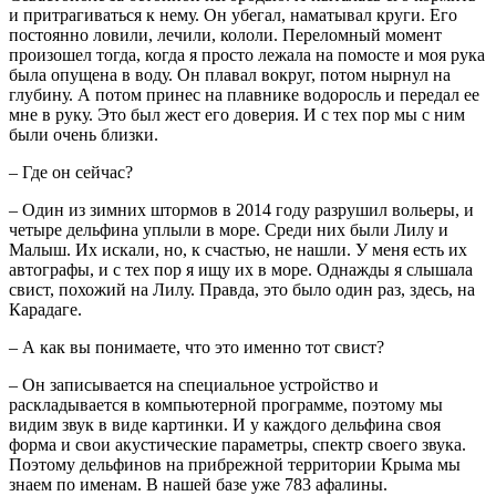
и притрагиваться к нему. Он убегал, наматывал круги. Его
постоянно ловили, лечили, кололи. Переломный момент
произошел тогда, когда я просто лежала на помосте и моя рука
была опущена в воду. Он плавал вокруг, потом нырнул на
глубину. А потом принес на плавнике водоросль и передал ее
мне в руку. Это был жест его доверия. И с тех пор мы с ним
были очень близки.
– Где он сейчас?
– Один из зимних штормов в 2014 году разрушил вольеры, и
четыре дельфина уплыли в море. Среди них были Лилу и
Малыш. Их искали, но, к счастью, не нашли. У меня есть их
автографы, и с тех пор я ищу их в море. Однажды я слышала
свист, похожий на Лилу. Правда, это было один раз, здесь, на
Карадаге.
– А как вы понимаете, что это именно тот свист?
– Он записывается на специальное устройство и
раскладывается в компьютерной программе, поэтому мы
видим звук в виде картинки. И у каждого дельфина своя
форма и свои акустические параметры, спектр своего звука.
Поэтому дельфинов на прибрежной территории Крыма мы
знаем по именам. В нашей базе уже 783 афалины.