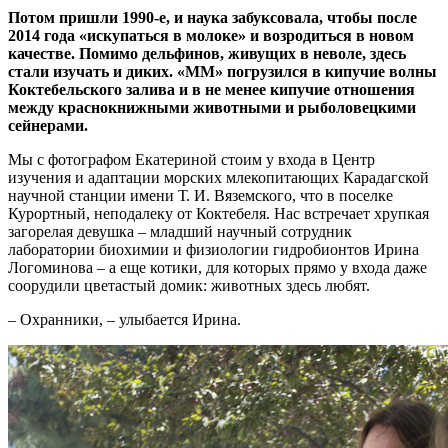
Потом пришли 1990-е, и наука забуксовала, чтобы после
2014 года «искупаться в молоке» и возродиться в новом
качестве. Помимо дельфинов, живущих в неволе, здесь
стали изучать и диких. «ММ» погрузился в кипучие волны
Коктебельского залива и в не менее кипучие отношения
между краснокнижными животными и рыболовецкими
сейнерами.
Мы с фотографом Екатериной стоим у входа в Центр
изучения и адаптации морских млекопитающих Карадагской
научной станции имени Т. И. Вяземского, что в поселке
Курортный, неподалеку от Коктебеля. Нас встречает хрупкая
загорелая девушка – младший научный сотрудник
лаборатории биохимии и физиологии гидробионтов Ирина
Логоминова – а еще котики, для которых прямо у входа даже
соорудили цветастый домик: животных здесь любят.
– Охранники, – улыбается Ирина.