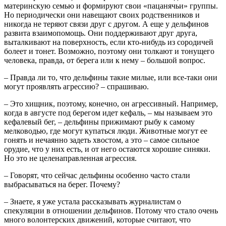
материнскую семью и формируют свои «пацанячьи» группы.
Но периодически они навещают своих родственников и
никогда не теряют связи друг с другом. А еще у дельфинов
развита взаимопомощь. Они поддерживают друг друга,
выталкивают на поверхность, если кто-нибудь из сородичей
болеет и тонет. Возможно, поэтому они толкают и тонущего
человека, правда, от берега или к нему – большой вопрос.
– Правда ли то, что дельфины такие милые, или все-таки они
могут проявлять агрессию? – спрашиваю.
– Это хищник, поэтому, конечно, он агрессивный. Например,
когда в августе под берегом идет кефаль, – мы называем это
кефалевый бег, – дельфины прижимают рыбу к самому
мелководью, где могут купаться люди. Животные могут ее
гонять и нечаянно задеть хвостом, а это – самое сильное
орудие, что у них есть, и от него остаются хорошие синяки.
Но это не целенаправленная агрессия.
– Говорят, что сейчас дельфины особенно часто стали
выбрасываться на берег. Почему?
– Знаете, я уже устала рассказывать журналистам о
спекуляции в отношении дельфинов. Потому что стало очень
много волонтерских движений, которые считают, что