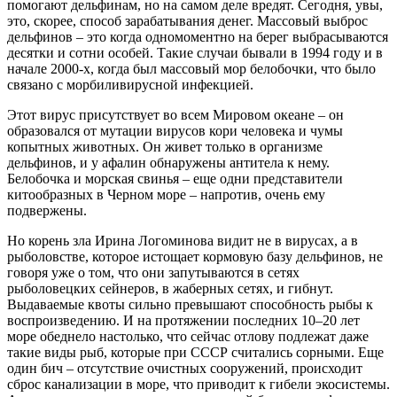
помогают дельфинам, но на самом деле вредят. Сегодня, увы,
это, скорее, способ зарабатывания денег. Массовый выброс
дельфинов – это когда одномоментно на берег выбрасываются
десятки и сотни особей. Такие случаи бывали в 1994 году и в
начале 2000-х, когда был массовый мор белобочки, что было
связано с морбиливирусной инфекцией.
Этот вирус присутствует во всем Мировом океане – он
образовался от мутации вирусов кори человека и чумы
копытных животных. Он живет только в организме
дельфинов, и у афалин обнаружены антитела к нему.
Белобочка и морская свинья – еще одни представители
китообразных в Черном море – напротив, очень ему
подвержены.
Но корень зла Ирина Логоминова видит не в вирусах, а в
рыболовстве, которое истощает кормовую базу дельфинов, не
говоря уже о том, что они запутываются в сетях
рыболовецких сейнеров, в жаберных сетях, и гибнут.
Выдаваемые квоты сильно превышают способность рыбы к
воспроизведению. И на протяжении последних 10–20 лет
море обеднело настолько, что сейчас отлову подлежат даже
такие виды рыб, которые при СССР считались сорными. Еще
один бич – отсутствие очистных сооружений, происходит
сброс канализации в море, что приводит к гибели экосистемы.