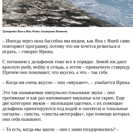
Тренировка Яши и Яны. Фото: Екатерина Новикова
– Иногда через окна бассейна мы видим, как Яна с Яшей сами
повторяют программу, потому что им хочется резвиться и
играть, – говорит Ирина.
С питанием у дельфинов тоже все в порядке. Зимой им дают
красную рыбу, мойву и сельдь, а летом – привычную ставриду.
Причем они понимают, что вкусно, а что – так себе.
– Когда им очень вкусно – они «мяукают», – улыбается Ирина.
Это так называемые импульсно-тональные звуки – они
протяжные и как раз напоминают мяуканье или скрип. Еще
две категории звуков – эхолокация (щелчки, с их помощью
дельфины ориентируются под водой и охотятся) и тональные
сигналы – свисты, «свисты-автографы», при помощи которых
они себя называют.
– То есть, когда мы зашли – они с нами поздоровались? –