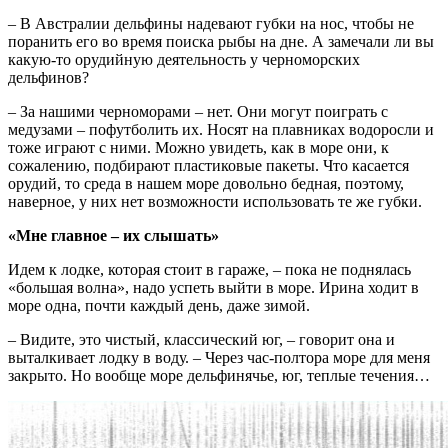
– В Австралии дельфины надевают губки на нос, чтобы не
поранить его во время поиска рыбы на дне. А замечали ли вы
какую-то орудийную деятельность у черноморских
дельфинов?
– За нашими черноморами – нет. Они могут поиграть с
медузами – пофутболить их. Носят на плавниках водоросли и
тоже играют с ними. Можно увидеть, как в море они, к
сожалению, подбирают пластиковые пакеты. Что касается
орудий, то среда в нашем море довольно бедная, поэтому,
наверное, у них нет возможности использовать те же губки.
«Мне главное – их слышать»
Идем к лодке, которая стоит в гараже, – пока не поднялась
«большая волна», надо успеть выйти в море. Ирина ходит в
море одна, почти каждый день, даже зимой.
– Видите, это чистый, классический юг, – говорит она и
выталкивает лодку в воду. – Через час-полтора море для меня
закрыто. Но вообще море дельфинячье, юг, теплые течения…