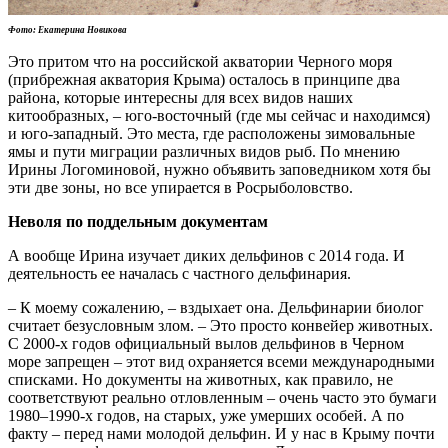
Фото: Екатерина Новикова
Это притом что на российской акватории Черного моря
(прибрежная акватория Крыма) осталось в принципе два
района, которые интересны для всех видов наших
китообразных, – юго-восточный (где мы сейчас и находимся)
и юго-западный. Это места, где расположены зимовальные
ямы и пути миграции различных видов рыб. По мнению
Ирины Логоминовой, нужно объявить заповедником хотя бы
эти две зоны, но все упирается в Росрыболовство.
Неволя по поддельным документам
А вообще Ирина изучает диких дельфинов с 2014 года. И
деятельность ее началась с частного дельфинария.
– К моему сожалению, – вздыхает она. Дельфинарии биолог
считает безусловным злом. – Это просто конвейер животных.
С 2000-х годов официальный вылов дельфинов в Черном
море запрещен – этот вид охраняется всеми международными
списками. Но документы на животных, как правило, не
соответствуют реально отловленным – очень часто это бумаги
1980–1990-х годов, на старых, уже умерших особей. А по
факту – перед нами молодой дельфин. И у нас в Крыму почти