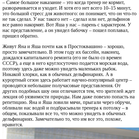
– Самое большое наказание – это когда тренер не кормит,
разворачивается и уходит. И хотя его нет всего 10–15 минут,
это большой стресс для животного: он понимает, что он что-то
не так сделал. У нас такого нет – сделал или нет, дельфинов
все равно накормят. Вот Яша у нас – парень с характером. У
нас представление, а он увидел бабочку – пошел поплавал,
пришел обратно.
Живут Яна и Яша почти как в Простоквашино – хорошо,
просто замечательно. В этом году их бассейн, наконец,
дождался капитального ремонта (его не было со времен
СССР), а еще в него круглосуточно подается морская вода,
поэтому здесь даже можно увидеть маленьких рыбок.
Никакой хлорки, как в обычных дельфинариях. А в
курортный сезон здесь работает научно-популярный центр –
проводятся небольшие получасовые представления. От
других подобных шоу они отличаются тем, что зрителей ждет
лекция об уязвимости природы. Нам даже повезло попасть на
репетицию. Яна и Яша ловили мячи, прыгали через обручи,
обливали нас водой и подбрасывали тренера к потолку – в
общем, показывали все то, что можно увидеть в обычных
дельфинариях. Замечательно то, что им все это, похоже,
нравится.