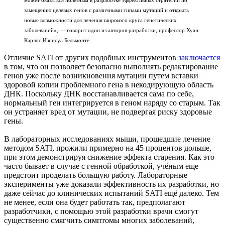
замещению целевых генов с различными типами мутаций и открыть
новые возможности для лечения широкого круга генетических
заболеваний», — говорит один из авторов разработки, профессор Хуан
Карлос Изписуа Бельмонте.
Отличие SATI от других подобных инструментов
заключается
в том, что он позволяет безопасно выполнять редактирование
генов уже после возникновения мутации путем вставки
здоровой копии проблемного гена в некодирующую область
ДНК. Поскольку ДНК восстанавливается сама по себе,
нормальный ген интегрируется в геном наряду со старым. Так
он устраняет вред от мутации, не подвергая риску здоровые
гены.
В лабораторных исследованиях мыши, прошедшие лечение
методом SATI, прожили примерно на 45 процентов дольше,
при этом демонстрируя снижение эффекта старения. Как это
часто бывает в случае с генной обработкой, учёным еще
предстоит проделать большую работу. Лабораторные
эксперименты уже доказали эффективность их разработки, но
даже сейчас до клинических испытаний SATI ещё далеко. Тем
не менее, если она будет работать так, предполагают
разработчики, с помощью этой разработки врачи смогут
существенно смягчить симптомы многих заболеваний,