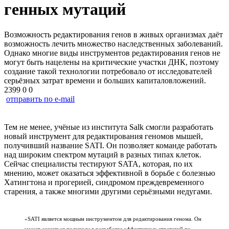
генных мутаций
Возможность редактирования генов в живых организмах даёт
возможность лечить множество наследственных заболеваний.
Однако многие виды инструментов редактирования генов не
могут быть нацелены на критические участки ДНК, поэтому
создание такой технологии потребовало от исследователей
серьёзных затрат времени и больших капиталовложений.
2399
0
0
отправить по e-mail
Тем не менее, учёные из института Salk смогли разработать
новый инструмент для редактирования геномов мышей,
получивший название SATI. Он позволяет команде работать
над широким спектром мутаций в разных типах клеток.
Сейчас специалисты тестируют SATA, которая, по их
мнению, может оказаться эффективной в борьбе с болезнью
Хатингтона и прогерией, синдромом преждевременного
старения, а также многими другими серьёзными недугами.
«SATI является мощным инструментом для редактирования генома. Он
может оказаться полезным в разработке эффективных стратегий по