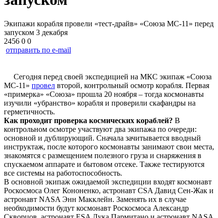
Экипажи корабля провели «тест-драйв» «Союза МС-11» перед
запуском 3 декабря
2456
0
0
отправить по e-mail
Сегодня перед своей экспедицией на МКС экипаж «Союза
МС-11»
провел
второй, контрольный осмотр корабля. Первая
«примерка» «Союза» прошла 20 ноября – тогда космонавты
изучили «убранство» корабля и проверили скафандры на
герметичность.
Как проходит проверка космических кораблей?
В
контрольном осмотре участвуют два экипажа по очереди:
основной и дублирующий. Сначала зачитывается вводный
инструктаж, после которого космонавты занимают свои места,
знакомятся с размещением полезного груза и снаряжения в
спускаемом аппарате и бытовом отсеке. Также тестируются
все системы на работоспособность.
В основной экипаж ожидаемой экспедиции входят космонавт
Роскосмоса Олег Кононенко, астронавт CSA Давид Сен-Жак и
астронавт NASA Энн Макклейн. Заменять их в случае
необходимости будут космонавт Роскосмоса Александр
Скворцов, астронавт ESA Лука Пармитано и астронавт NASA