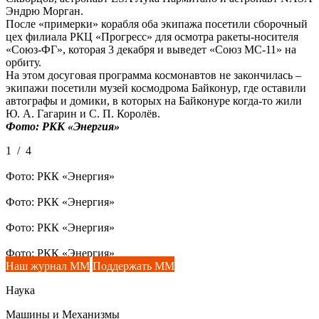
Эндрю Морган.
После «примерки» корабля оба экипажа посетили сборочный
цех филиала РКЦ «Прогресс» для осмотра ракеты-носителя
«Союз-ФГ», которая 3 декабря и выведет «Союз МС-11» на
орбиту.
На этом досуговая программа космонавтов не закончилась –
экипажи посетили музей космодрома Байконур, где оставили
автографы и домики, в которых на Байконуре когда-то жили
Ю. А. Гагарин и С. П. Королёв.
Фото: РКК «Энергия»
1
/
4
Фото: РКК «Энергия»
Фото: РКК «Энергия»
Фото: РКК «Энергия»
Фото: РКК «Энергия»
Наш журнал ММ
Поддержать ММ
Наука
Машины и Механизмы