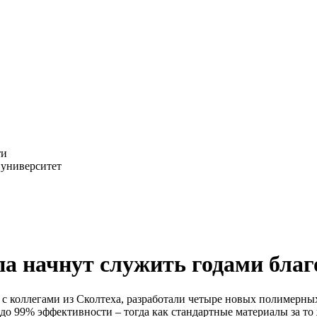
ти
 университет
па начнут служить годами бла
оллегами из Сколтеха, разработали четыре новых полимерных 
 до 99% эффективности – тогда как стандартные материалы за т