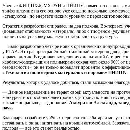
Ученые ФИЦ ПХФ, МХ РАН и ПНИПУ совместно с коллегами из 
трифениламин: на его основе уже создано несколько коммерче
«стыкуются» по энергетическим уровням с перовскитоподобным
Стратегия разработки опиралась на два подхода. Во‑первых, у
(повышает стабильность материала), либо с тиофеном (улучша
повлиять на упаковку молекул и стабильность структуры.
— Было разработано четыре новых органических полупроводник
у PTAA. Это распространённый эталонный материал для дырочн
характеристик. В одинаковых условиях испытаний батареи с к
карбазол‑содержащими полимерами сохраняют около 90% от изн
безопасности»: он не только добавляет проценты к эффективн
«Технология полимерных материалов и порохов» ПНИПУ.
Результаты, которых удалось добиться, стали возможны благода
— Данное направление не теряет своей актуальности на протя
конкурентноспособных электронных устройств. Наши исследов
как можно раньше, — дополняет
Аккуратов Александр, заве
наук.
Благодаря разработке учёных перовскитные батареи могут нако
встраивать в окна, натягивать на крыши автомобилей. Заряжать
полгода — всё это станет реальностью.