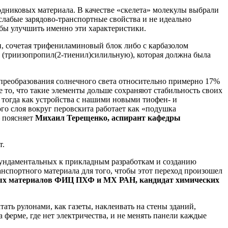
никовых материала. В качестве «скелета» молекулы выбрали
слабые зарядово-транспортные свойства и не идеально
бы улучшить именно эти характеристики.
и, сочетая трифениламиновый блок либо с карбазолом
у (триизопропил(2-тиенил)силильную), которая должна была
преобразования солнечного света относительно примерно 17%
 то, что такие элементы дольше сохраняют стабильность своих
тогда как устройства с нашими новыми тиофен‑ и
о слоя вокруг перовскита работает как «подушка
— поясняет
Михаил Терещенко, аспирант кафедры
т.
 фундаментальных к прикладным разработкам и созданию
спортного материала для того, чтобы этот переход произошел
ных материалов ФИЦ ПХФ и МХ РАН, кандидат химических
ать рулонами, как газеты, наклеивать на стены зданий,
 ферме, где нет электричества, и не менять панели каждые