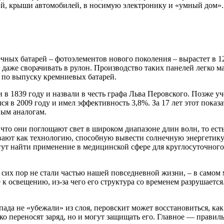
ий, крыши автомобилей, в носимую электронику и «умный дом».
ных батарей – фотоэлементов нового поколения – вырастет в 12 
 даже сворачивать в рулон. Производство таких панелей легко м
 по выпуску кремниевых батарей.
 в 1839 году и назвали в честь графа Льва Перовского. Позже 
в 2009 году и имел эффективность 3,8%. За 17 лет этот показат
вым аналогам.
о они поглощают свет в широком диапазоне длин волн, то есть т
ивают как технологию, способную вывести солнечную энергетику
гут найти применение в медицинской сфере для круглосуточного
о сих пор не стали частью нашей повседневной жизни, – в само
е к освещению, из‑за чего его структура со временем разрушается
пада не «убежали» из слоя, перовскит может восстановиться, как
 переносят заряд, но и могут защищать его. Главное — правиль