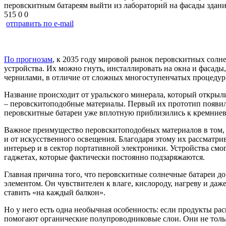
перовскитным батареям выйти из лабораторий на фасады здан
515
0
0
отправить по e-mail
По прогнозам
, к 2035 году мировой рынок перовскитных солнеч
устройства. Их можно гнуть, инсталлировать на окна и фасады,
чернилами, в отличие от сложных многоступенчатых процедур
Название происходит от уральского минерала, который открыли
– перовскитоподобные материалы. Первый их прототип появился 
перовскитные батареи уже вплотную приблизились к кремние
Важное преимущество перовскитоподобных материалов в том, чт
и от искусственного освещения. Благодаря этому их рассматр
интерьер и в сектор портативной электроники. Устройства смо
гаджетах, которые фактически постоянно подзаряжаются.
Главная причина того, что перовскитные солнечные батареи д
элементом. Он чувствителен к влаге, кислороду, нагреву и даж
ставить «на каждый балкон».
Но у него есть одна необычная особенность: если продукты рас
помогают органические полупроводниковые слои. Они не только