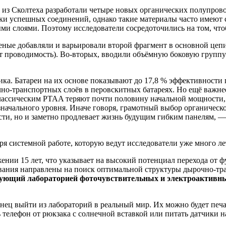
Сколтеха разработали четыре новых органических полупровод
ски успешных соединений, однако такие материалы часто имеют 
и слоями. Поэтому исследователи сосредоточились на том, что
ченые добавляли и варьировали второй фрагмент в основной цеп
ет проводимость). Во‑вторых, вводили объёмную боковую групп
а. Батареи на их основе показывают до 17,8 % эффективности 
о-транспортных слоёв в перовскитных батареях. Но ещё важнее
лассическим PTAA теряют почти половину начальной мощности, 
ачального уровня. Иначе говоря, грамотный выбор органическог
ости, но и заметно продлевает жизнь будущим гибким панелям, 
ря системной работе, которую ведут исследователи уже много ле
жении 15 лет, что указывает на высокий потенциал перехода от
ания направлены на поиск оптимальной структуры дырочно-тран
дующий лабораторией фоточувствительных и электроактив
нец выйти из лабораторий в реальный мир. Их можно будет печат
 телефон от рюкзака с солнечной вставкой или питать датчики на