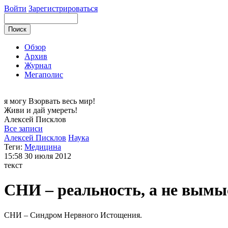
Войти
Зарегистрироваться
Обзор
Архив
Журнал
Мегаполис
я могу
Взорвать весь мир!
Живи и дай умереть!
Алексей
Писклов
Все записи
Алексей Писклов
Наука
Теги:
Медицина
15:58
30 июля 2012
текст
СНИ – реальность, а не вымы
СНИ – Синдром Нервного Истощения.