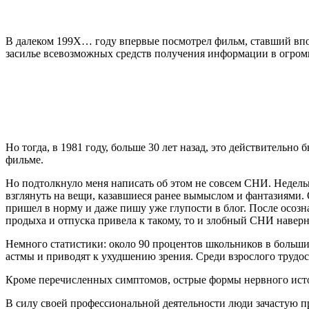
В далеком 199Х… году впервые посмотрел фильм, ставший впо
засилье всевозможных средств получения информации в огромн
Но тогда, в 1981 году, больше 30 лет назад, это действительн
фильме.
Но подтолкнуло меня написать об этом не совсем СНИ. Недель
взглянуть на вещи, казавшиеся ранее вымыслом и фантазиями. 
пришел в норму и даже пишу уже глупости в блог. После осоз
продыха и отпуска привела к такому, то и злобный СНИ наверн
Немного статистики: около 90 процентов школьников в больши
астмы и приводят к ухудшению зрения. Среди взрослого трудо
Кроме перечисленных симптомов, острые формы нервного истощ
В силу своей профессиональной деятельности люди зачастую п