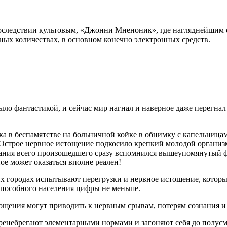
следствии культовым, «Джонни Мненоник», где нагляднейшим об
ых количествах, в основном конечно электронных средств.
о было фантастикой, и сейчас мир нагнал и наверное даже перегн
ка в беспамятстве на больничной койке в обнимку с капельница
Острое нервное истощение подкосило крепкий молодой организм 
нания всего произошедшего сразу вспомнился вышеупомянутый фи
ое может оказаться вполне реален!
х городах испытывают перегрузки и нервное истощение, которые
способного населения цифры не меньше.
ения могут приводить к нервным срывам, потерям сознания и д
ренебрегают элементарными нормами и загоняют себя до полусме