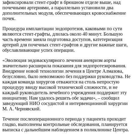
зафиксировали стент-графт в брюшном отделе выше, над
почечными артериями, а параллельно установили два
дополнительных модуля, обеспечивающих кровоснабжение
почек.
Процедура имплантации эндопротезов, каковыми по сути
являются стент-графты, длилась около 40 минут. Большую
часть времени заняла подготовка доступов, катетеризация
артерий для почечных стент-графтов и другие важные шаги,
обуславливающие успех операции.
«Эволюция эндоваскулярного лечения аневризм аорты
значительно расширила показания для эндопротезирования.
Внедрение новой технологии лечения в Центре Алмазова,
безусловно, было невозможно без поддержки руководства. Не
каждая команда хирургов отважится на столь непростую
процедуру ввиду высокой технической сложности, и не
каждый руководитель лечебного учреждения поддержит эту
инициативу. Нам удалось решить обе задачи», – сообщил
заведующий НИО сосудистой и интервенционной хирургии
М. А. Чернявский.
Течение послеоперационного периода у пациента проходит
гладко, выполнены контрольные обследования, планируется
выписка с дальнейшим наблюдением в поликлинике Центра.