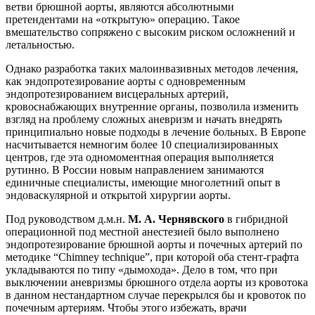
ветви брюшной аорты, являются абсолютными
претендентами на «открытую» операцию. Такое
вмешательство сопряжено с высоким риском осложнений и
летальностью.
Однако разработка таких малоинвазивных методов лечения,
как эндопротезирование аорты с одновременным
эндопротезированием висцеральных артерий,
кровоснабжающих внутренние органы, позволила изменить
взгляд на проблему сложных аневризм и начать внедрять
принципиально новые подходы в лечение больных. В Европе
насчитывается немногим более 10 специализированных
центров, где эта одномоментная операция выполняется
рутинно. В России новым направлением занимаются
единичные специалисты, имеющие многолетний опыт в
эндоваскулярной и открытой хирургии аорты.
Под руководством д.м.н.
М. А. Чернявского
в гибридной
операционной под местной анестезией было выполнено
эндопротезирование брюшной аорты и почечных артерий по
методике “Chimney technique”, при которой оба стент-графта
укладываются по типу «дымохода». Дело в том, что при
выключении аневризмы брюшного отдела аорты из кровотока
в данном нестандартном случае перекрылся бы и кровоток по
почечным артериям. Чтобы этого избежать, врачи