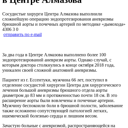
Сосудистые хирурги Центра Алмазова выполнили
сложнейшую операцию эндопротезирования аневризмы
брюшной аорты и почечных артерий по методике «дымохода»
4306
3
0
отправить по e-mail
За два года в Центре Алмазова выполнено более 100
эндопротезирований аневризм аорты. Однако случай, с
которым доктора столкнулись в конце октября 2018 года,
уникален своей сложной анатомией аневризмы.
Пациент из г. Ессентуки, мужчина 66 лет, поступил в
отделение сосудистой хирургии Центра для хирургического
лечения большой аневризмы брюшного отдела аорты
диаметром до 83 мм и протяженностью почти 18 см. В это
расширение аорты были вовлечены и почечные артерии.
Мужчину беспокоили боли в брюшной полости, заболевание
также осложнено сопутствующей патологией легких,
ишемической болезнью сердца и лишним весом.
Зачастую больные с аневризмой, распространяющейся на