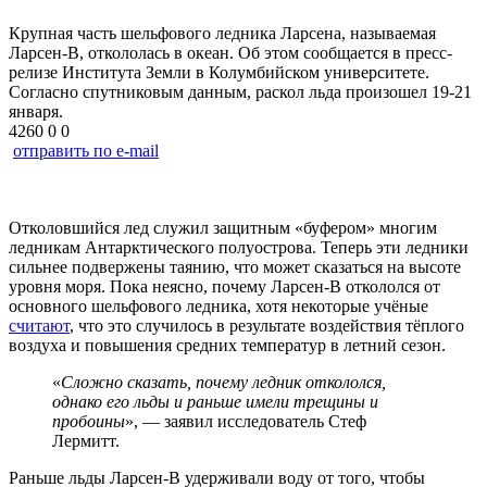
Крупная часть шельфового ледника Ларсена, называемая
Ларсен-B, откололась в океан. Об этом сообщается в пресс-
релизе Института Земли в Колумбийском университете.
Согласно спутниковым данным, раскол льда произошел 19-21
января.
4260
0
0
отправить по e-mail
Отколовшийся лед служил защитным «буфером» многим
ледникам Антарктического полуострова. Теперь эти ледники
сильнее подвержены таянию, что может сказаться на высоте
уровня моря. Пока неясно, почему Ларсен-В откололся от
основного шельфового ледника, хотя некоторые учёные
считают
, что это случилось в результате воздействия тёплого
воздуха и повышения средних температур в летний сезон.
«
Сложно сказать, почему ледник откололся,
однако его льды и раньше имели трещины и
пробоины
», — заявил исследователь Стеф
Лермитт.
Раньше льды Ларсен-В удерживали воду от того, чтобы