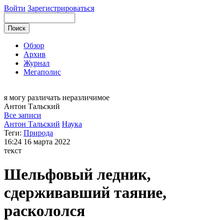
Войти
Зарегистрироваться
Обзор
Архив
Журнал
Мегаполис
я могу
различать неразличимое
Антон
Тальский
Все записи
Антон Тальский
Наука
Теги:
Природа
16:24
16 марта 2022
текст
Шельфовый ледник,
сдерживавший таяние,
раскололся