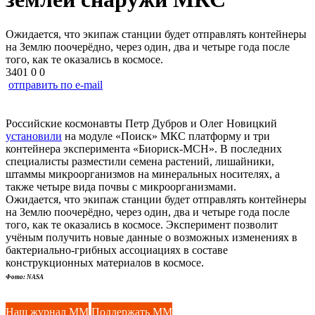
Ожидается, что экипаж станции будет отправлять контейнеры
на Землю поочерёдно, через один, два и четыре года после
того, как те оказались в космосе.
3401
0
0
отправить по e-mail
Российские космонавты Петр Дубров и Олег Новицкий
установили
на модуле «Поиск» МКС платформу и три
контейнера эксперимента «Биориск-МСН». В последних
специалисты разместили семена растений, лишайники,
штаммы микроорганизмов на минеральных носителях, а
также четыре вида почвы с микроорганизмами.
Ожидается, что экипаж станции будет отправлять контейнеры
на Землю поочерёдно, через один, два и четыре года после
того, как те оказались в космосе. Эксперимент позволит
учёным получить новые данные о возможных изменениях в
бактериально-грибных ассоциациях в составе
конструкционных материалов в космосе.
Фото: NASA
Наш журнал ММ
Поддержать ММ