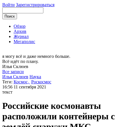
Войти
Зарегистрироваться
Обзор
Архив
Журнал
Мегаполис
я могу
всё и даже немного больше.
Всё идёт по плану.
Илья
Склюев
Все записи
Илья Склюев
Наука
Теги:
Космос,
Роскосмос
16:56
11 сентября 2021
текст
Российские космонавты
расположили контейнеры с
землёй снаружи МКС