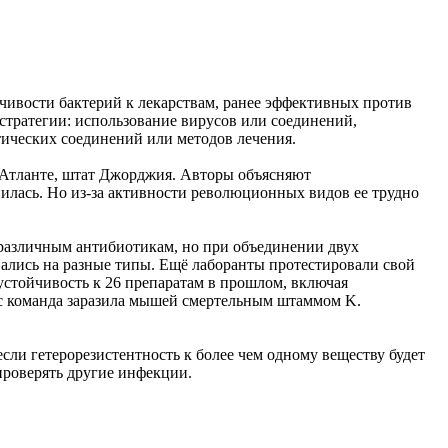
мчивости бактерий к лекарствам, ранее эффективных против
 стратегии: использование вирусов или соединений,
тических соединений или методов лечения.
Атланте, штат Джорджия. Авторы объясняют
нилась. Но из-за активности революционных видов ее трудно
2 различным антибиотикам, но при объединении двух
ались на разные типы. Ещё лаборанты протестировали свой
 устойчивость к 26 препаратам в прошлом, включая
юс команда заразила мышей смертельным штаммом K.
сли гетерорезистентность к более чем одному веществу будет
проверять другие инфекции.