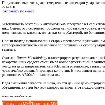
Получилось вылечить даже смертельные инфекции у заражен
2744
0
0
отправить по e-mail
Устойчивость бактерий к антибиотикам представляет серьезну
них. Сейчас это серьезная проблема на глобальном уровне, и 
полученных из клюквы, для атаки супербактерий, но большинс
Новый подход использования старых препаратов в уникально
гетерорезистентность как явление сопротивления субпопуляци
выявить.
Статья в
Nature Microbiology
иллюстрирует результаты анализа 1
лекарственных средств смесь была более эффективной в убийс
метод на двух панрезистентных Klebsiella pneumoniae, взятых
чрезвычайно сильный препарат колистин. В настоящем испыта
pneumoniae, AR0040 и вылечила их.
Идея смешения лекарств не нова, но эти данные демонстрируют
объединена внутри бактериального штамма, этот подход окаж
Фото: news.meatbranch.com
Наш журнал ММ
Поддержать ММ