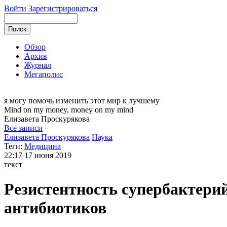
Войти
Зарегистрироваться
Обзор
Архив
Журнал
Мегаполис
я могу
помочь изменить этот мир к лучшему
Mind on my money, money on my mind
Елизавета
Проскурякова
Все записи
Елизавета Проскурякова
Наука
Теги:
Медицина
22:17
17 июня 2019
текст
Резистентность супербактери
антибиотиков