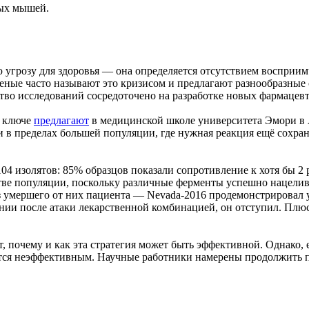
ных мышей.
ю угрозу для здоровья — она определяется отсутствием восприи
ученые часто называют это кризисом и предлагают разнообразные
тво исследований сосредоточено на разработке новых фармацев
м ключе
предлагают
в медицинской школе университета Эмори в 
и в пределах большей популяции, где нужная реакция ещё сохра
04 изолятов: 85% образцов показали сопротивление к хотя бы 
тве популяции, поскольку различные ферменты успешно нацелив
 из умершего от них пациента — Nevada-2016 продемонстрировал
нии после атаки лекарственной комбинацией, он отступил. Пл
, почему и как эта стратегия может быть эффективной. Однако, е
ется неэффективным. Научные работники намерены продолжить 