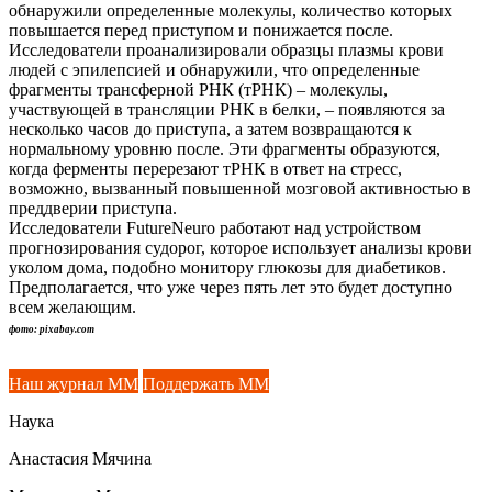
обнаружили определенные молекулы, количество которых
повышается перед приступом и понижается после.
Исследователи проанализировали образцы плазмы крови
людей с эпилепсией и обнаружили, что определенные
фрагменты трансферной РНК (тРНК) – молекулы,
участвующей в трансляции РНК в белки, – появляются за
несколько часов до приступа, а затем возвращаются к
нормальному уровню после. Эти фрагменты образуются,
когда ферменты перерезают тРНК в ответ на стресс,
возможно, вызванный повышенной мозговой активностью в
преддверии приступа.
Исследователи FutureNeuro работают над устройством
прогнозирования судорог, которое использует анализы крови
уколом дома, подобно монитору глюкозы для диабетиков.
Предполагается, что уже через пять лет это будет доступно
всем желающим.
фото: pixabay.com
Наш журнал ММ
Поддержать ММ
Наука
Анастасия Мячина