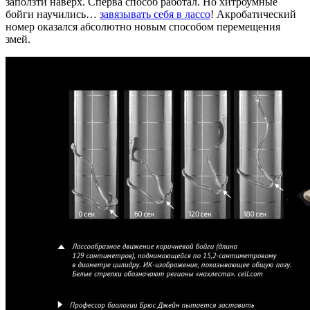
заползти наверх. Сперва способ работал. Но хитроумные
бойги научились…
завязывать себя в лассо
! Акробатический
номер оказался абсолютно новым способом перемещения
змей.