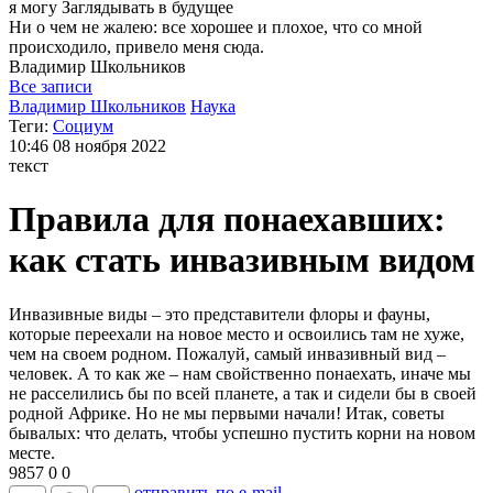
я могу
Заглядывать в будущее
Ни о чем не жалею: все хорошее и плохое, что со мной
происходило, привело меня сюда.
Владимир
Школьников
Все записи
Владимир Школьников
Наука
Теги:
Социум
10:46
08 ноября 2022
текст
Правила для понаехавших:
как стать инвазивным видом
Инвазивные виды – это представители флоры и фауны,
которые переехали на новое место и освоились там не хуже,
чем на своем родном. Пожалуй, самый инвазивный вид –
человек. А то как же – нам свойственно понаехать, иначе мы
не расселились бы по всей планете, а так и сидели бы в своей
родной Африке. Но не мы первыми начали! Итак, советы
бывалых: что делать, чтобы успешно пустить корни на новом
месте.
9857
0
0
отправить по e-mail