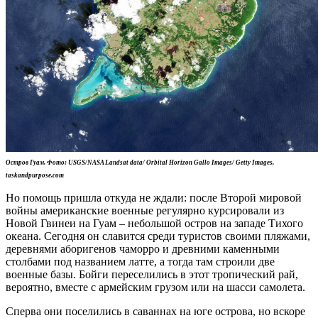
Остров Гуам. Фото: USGS/NASA Landsat data/ Orbital Horizon Gallo Images/ Getty Images,
taskandpurpose.com
Но помощь пришла откуда не ждали: после Второй мировой
войны американские военные регулярно курсировали из
Новой Гвинеи на Гуам – небольшой остров на западе Тихого
океана. Сегодня он славится среди туристов своими пляжами,
деревнями аборигенов чаморро и древними каменными
столбами под названием латте, а тогда там строили две
военные базы. Бойги переселились в этот тропический рай,
вероятно, вместе с армейским грузом или на шасси самолета.
Сперва они поселились в саваннах на юге острова, но вскоре