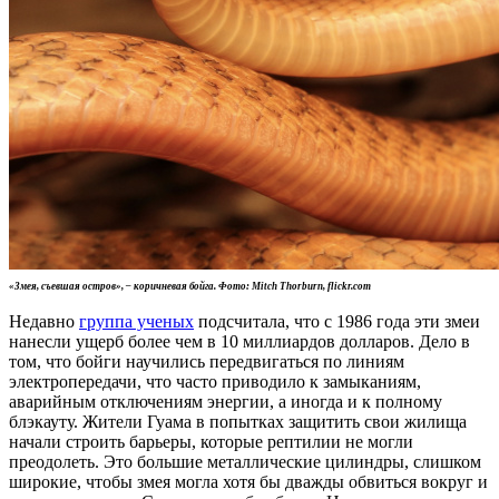
«Змея, съевшая остров», – коричневая бойга. Фото: Mitch Thorburn, flickr.com
Недавно
группа ученых
подсчитала, что c 1986 года эти змеи
нанесли ущерб более чем в 10 миллиардов долларов. Дело в
том, что бойги научились передвигаться по линиям
электропередачи, что часто приводило к замыканиям,
аварийным отключениям энергии, а иногда и к полному
блэкауту. Жители Гуама в попытках защитить свои жилища
начали строить барьеры, которые рептилии не могли
преодолеть. Это большие металлические цилиндры, слишком
широкие, чтобы змея могла хотя бы дважды обвиться вокруг и