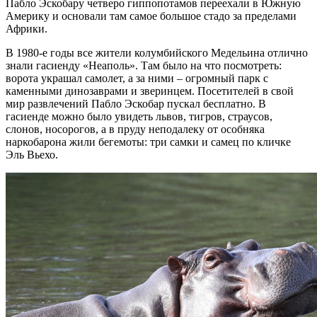
Пабло Эскобару четверо гиппопотамов переехали в Южную
Америку и основали там самое большое стадо за пределами
Африки.
В 1980-е годы все жители колумбийского Медельина отлично
знали гасиенду «Неаполь». Там было на что посмотреть:
ворота украшал самолет, а за ними – огромный парк с
каменными динозаврами и зверинцем. Посетителей в свой
мир развлечений Пабло Эскобар пускал бесплатно. В
гасиенде можно было увидеть львов, тигров, страусов,
слонов, носорогов, а в пруду неподалеку от особняка
наркобарона жили бегемоты: три самки и самец по кличке
Эль Вьехо.