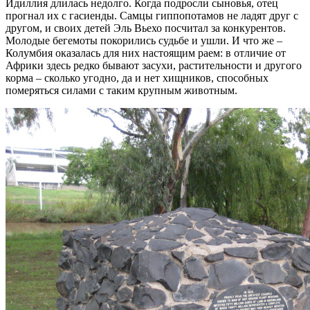
Идиллия длилась недолго. Когда подросли сыновья, отец
прогнал их с гасиенды. Самцы гиппопотамов не ладят друг с
другом, и своих детей Эль Вьехо посчитал за конкурентов.
Молодые бегемоты покорились судьбе и ушли. И что же –
Колумбия оказалась для них настоящим раем: в отличие от
Африки здесь редко бывают засухи, растительности и другого
корма – сколько угодно, да и нет хищников, способных
померяться силами с таким крупным животным.