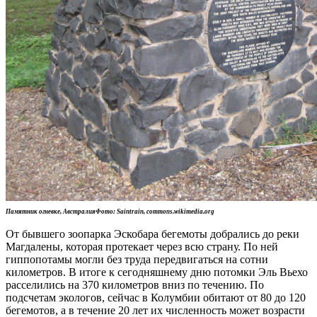
Памятник огневке, АвстралияФото: Saintrain, commons.wikimedia.org
От бывшего зоопарка Эскобара бегемоты добрались до реки
Магдалены, которая протекает через всю страну. По ней
гиппопотамы могли без труда передвигаться на сотни
километров. В итоге к сегодняшнему дню потомки Эль Вьехо
расселились на 370 километров вниз по течению. По
подсчетам экологов, сейчас в Колумбии обитают от 80 до 120
бегемотов, а в течение 20 лет их численность может возрасти