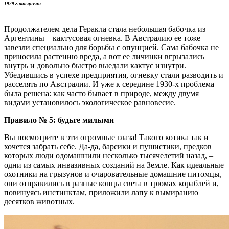
1929 г. naa.gov.au
Продолжателем дела Геракла стала небольшая бабочка из
Аргентины – кактусовая огневка. В Австралию ее тоже
завезли специально для борьбы с опунцией. Сама бабочка не
приносила растению вреда, а вот ее личинки вгрызались
внутрь и довольно быстро выедали кактус изнутри.
Убедившись в успехе предприятия, огневку стали разводить и
расселять по Австралии. И уже к середине 1930-х проблема
была решена: как часто бывает в природе, между двумя
видами установилось экологическое равновесие.
Правило
№
5: будьте милыми
Вы посмотрите в эти огромные глаза! Такого котика так и
хочется забрать себе. Да-да, барсики и пушистики, предков
которых люди одомашнили несколько тысячелетий назад, –
одни из самых инвазивных созданий на Земле. Как идеальные
охотники на грызунов и очаровательные домашние питомцы,
они отправились в разные концы света в трюмах кораблей и,
повинуясь инстинктам, приложили лапу к вымиранию
десятков животных.