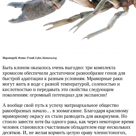
Мармокрёб. Фото: Frank Lyko, biotaxa.org
Быть клоном оказалось очень выгодно: три комплекта
хромосом обеспечили достаточное разнообразие генов для
быстрой адаптации к разным условиям. Мраморные раки
могут жить в воде с разной температурой, соленостью и
кислотностью и передавать эти свойства следующим
поколениям: огромный потенциал для экспансии!
А вообще свой путь к успеху матриархальное общество
ракообразных начало… в зоомагазине. Благодаря красивому
мраморному окрасу их стали разводить для аквариумов. Но
стоило завести хотя бы одного рака, как через некоторое время
человек становился счастливым обладателем еще нескольких
десятков. И, не желая кормить целую ораву членистоногих,