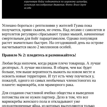
Успешно бороться с рептилиями у жителей Гуама пока
получается, прямо скажем, не очень. Над лесами с самолетов и
вертолетов регулярно сбрасывают тушки мышей, начиненные
смертельным для бойг парацетамолом. Однако популяция
растет значительно быстрее. На сегодняшний день на острове
насчитывается около 2 миллионов особей.
Правило
№
2: плодитесь и размножайтесь!
Любая беда нипочем, когда рядом плечо товарища. А лучше
десятерых. А лучше миллиона. В общем, чем вас будет
больше, тем выше вероятность выжить на новом месте и
освоить новые территории. И тут есть чему поучиться у,
пожалуй, одного из самых необычных членистоногих на
планете: мармокрёба, или мраморного рака.
Для создания счастливой ячейки общества и выведения
потомства им не нужен партнер. Дело в том, что все
мармокребы женского пола и откладывают уже
оплодотворенные яйца, из которых вылупляются только