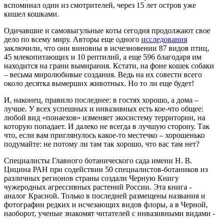
вспоминал один из смотрителей, через 15 лет остров уже
кишел кошками.
Одичавшие и самовыгульные коты сегодня продолжают свое
дело по всему миру. Авторы еще одного
исследования
заключили, что они виновны в исчезновении 87 видов птиц,
45 млекопитающих и 10 рептилий, а еще 596 благодаря им
находится на грани вымирания. Кстати, на фоне кошек собаки
– весьма миролюбивые создания. Ведь на их совести всего
около десятка вымерших животных. Но то ли еще будет!
И, наконец, правило последнее: в гостях хорошо, а дома –
лучше. У всех успешных и инвазивных есть кое-что общее:
любой вид «понаехов» изменяет экосистему территории, на
которую попадает. И далеко не всегда в лучшую сторону. Так
что, если вам приглянулось какое-то местечко – хорошенько
подумайте: не потому ли там так хорошо, что вас там нет?
Специалисты Главного ботанического сада имени Н. В.
Цицина РАН при содействии 50 специалистов-ботаников из
различных регионов страны создали Черную Книгу
чужеродных агрессивных растений России. Эта книга -
аналог Красной. Только в последней размещены названия и
фотографии редких и исчезающих видов флоры, а в Черной,
наоборот, ученые знакомят читателей с инвазивными видами -