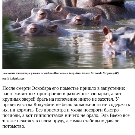
Бегемоты, плавающие рядом с асьендой «Неаполь» в Колумбии. Фото: Fernando Vergara (AP),
english.elpais.com
После смерти Эскобара его поместье пришло в запустение:
часть животных пристроили в различные зоопарки, а вот
крупных зверей брать на попечение никто не захотел. У
правительства Колумбии не было возможности ни содержать
их, ни кормить. Без присмотра и ухода носороги быстро
погибли, а вот гиппопотамов ничего не брало. Эль Вьехо все
так же нежился в своем пруду, а самки стабильно давали
потомство.