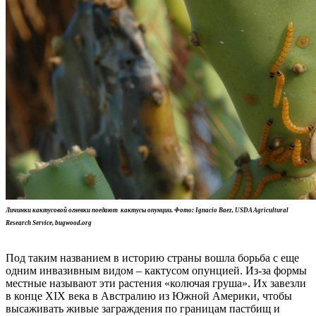
Личинки кактусовой огневки поедают кактусы опунции. Фото: Ignacio Baez,
USDA Agricultural
Research Service, bugwood.org
Под таким названием в историю страны вошла борьба с еще
одним инвазивным видом – кактусом опунцией. Из-за формы
местные называют эти растения «колючая груша». Их завезли
в конце XIX века в Австралию из Южной Америки, чтобы
высаживать живые заграждения по границам пастбищ и