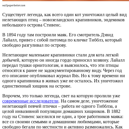
wallpaperbetter.com
Существует легенда, как всего один кот уничтожил целый вид
нелетающих птиц – новозеландских крапивников, эндемиков
небольшого острова Стивенс.
В 1894 году там построили маяк. Его смотритель Дэвид
Лайалл, привез с собой питомца по кличке Тибблз, который
свободно разгуливал по острову.
Нелетающие маленькие крапивники стали для кота легкой
добычей, которую он иногда гордо приносил хозяину. Лайалл
передал тушки орнитологам, и выяснилось, что эти птицы
относятся к ранее не задокументированному виду. Через год
его описание опубликовал журнал Ibis. Но к тому времени ни
одного крапивника в живых уже не осталось. Их уничтожил
единственный хищник на острове.
Впрочем, это только легенда, свет на которую пролили уже
современные исследователи
. На самом деле, уничтожение
нелетающей певчей птички – работа не одного Тибблза, а
целой инвазивной популяции домашних хищников. В 1882
году на Стивенс заселился не один, а трое работников маяка:
все со своими семьями и домашними любимцами, которые
свободно бегали по местности и активно размножались. Как